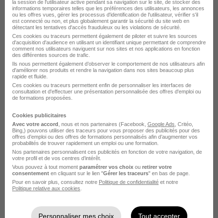
la session de l'utilisateur active pendant sa navigation sur le site, de stocker des
802,82 - 989,52 € / mois
12 mois
informations temporaires telles que les préférences des utilisateurs, les annonces
ou les offres vues, gérer les processus d'identification de l'utilisateur, vérifier s'il
est connecté ou non, et plus globalement garantir la sécurité du site web en
détectant les tentatives d'accès frauduleux ou les violations de sécurité.
Voir l’offre
Ces cookies ou traceurs permettent également de piloter et suivre les sources
il y a 15 jours
d'acquisition d'audience en utilisant un identifiant unique permettant de comprendre
comment nos utilisateurs naviguent sur nos sites et nos applications en fonction
des différentes sources de trafic.
Ils nous permettent également d’observer le comportement de nos utilisateurs afin
d'améliorer nos produits et rendre la navigation dans nos sites beaucoup plus
rapide et fluide.
Ces cookies ou traceurs permettent enfin de personnaliser les interfaces de
consultation et d'effectuer une présentation personnalisée des offres d'emploi ou
de formations proposées.
Magasinier Temps Partiel H/F
Cookies publicitaires
Decathlon
Avec votre accord
, nous et nos partenaires (Facebook,
Google Ads
, Critéo,
Bing,) pouvons utiliser des traceurs pour vous proposer des publicités pour des
offres d’emploi ou des offres de formations personnalisés afin d’augmenter vos
probabilités de trouver rapidement un emploi ou une formation.
Rouvignies - 59
CDD
Temps partiel
Nos partenaires personnalisent ces publicités en fonction de votre navigation, de
votre profil et de vos centres d’intérêt.
12,31 € / heure
Vous pouvez à tout moment
paramétrer vos choix
ou
retirer votre
consentement
en cliquant sur le lien "
Gérer les traceurs
" en bas de page.
Pour en savoir plus, consultez notre
Politique de confidentialité
et notre
Voir l’offre
Politique relative aux cookies
.
il y a 22 jours
Personnaliser mes choix
Tout accepter