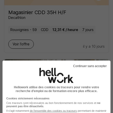
Magasinier CDD 35H H/F
Decathlon
Rouvignies - 59
CDD
12,31 € / heure
7 jours
Voir l’offre
il y a 10 jours
Continuer sans accepter
Alternance - Community Manager -
Hellowork utilise des cookies ou traceurs pour rendre votre
Communication Digitale H/F
recherche d’emploi ou de formation encore plus efficace.
LIVEMENTOR
Cookies strictement nécessaires
Ces traceurs sont nécessaires au bon fonctionnement de nos services et
ne
peuvent pas être désactivés
.
Trith-Saint-Léger - 59
Alternance
Il s'agit notamment
de l'ensemble des cookies ou traceurs
permettant de maintenir