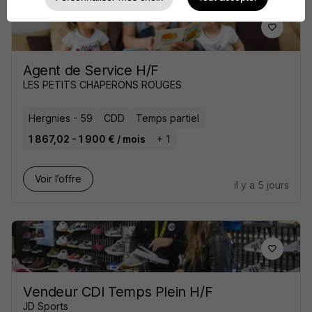
Agent de Service H/F
LES PETITS CHAPERONS ROUGES
Hergnies - 59
CDD
Temps partiel
1 867,02 - 1 900 € / mois
+ 1
Voir l’offre
il y a 5 jours
Vendeur CDI Temps Plein H/F
JD Sports