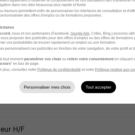
go
ettent également d’observer le comportement de nos utilisateurs afin d'améliorer no
igation dans nos sites beaucoup plus rapide et fluide.
u traceurs permettent enfin de personnaliser les interfaces de consultation et d'eff
inte - 93
CDD
60 000 - 130 000 € / an
personnalisée des offres d'emploi ou de formations proposées.
icitaires
11 jours
accord
, nous et nos partenaires (Facebook,
Google Ads
, Critéo, Bing,) pouvons util
 vous proposer des publicités pour des offres d’emploi ou des offres de formations
ter vos probabilités de trouver rapidement un emploi ou une formation.
es personnalisent ces publicités en fonction de votre navigation, de votre profil et 
ecteur de Conformité H/F
à tout moment
paramétrer vos choix
ou
retirer votre consentement
en cliquant s
raceurs
" en bas de page.
 Synergie
r plus, consultez notre
Politique de confidentialité
et notre
Politique relative aux co
inte - 93
CDI
30 000 - 35 000 € / an
Début le 17 août
Personnaliser mes choix
Tout accepter
11 jours
eur H/F