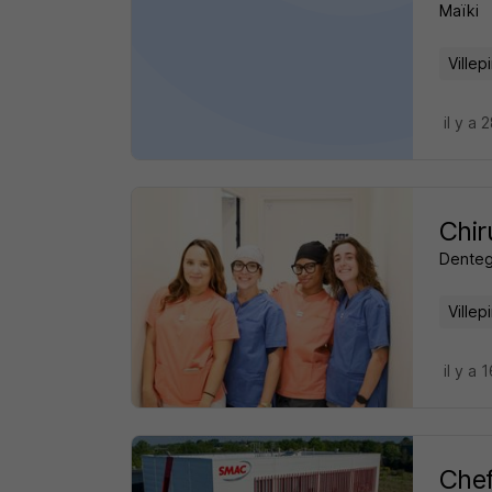
Maïki
Villep
il y a 
Chir
Dente
Villep
il y a 
Chef