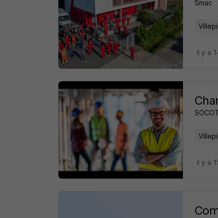
Smac
Villep
il y a 
Char
SOCO
Villep
il y a 
Comp