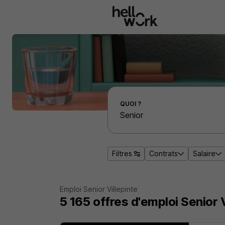
Aller au contenu principal
Effectuer une recherche d'emploi par localité
QUOI ?
Filtres
Contrats
Salaire
Emploi Senior Villepinte
5 165
offres d'emploi
Senior V