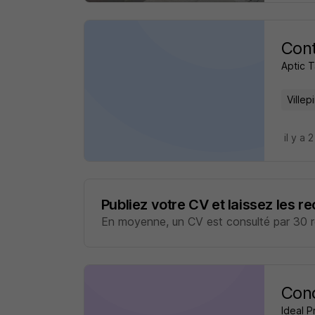
Cont
Aptic T
Villep
il y a 
Publiez votre CV et laissez les r
En moyenne, un CV est consulté par 30 re
Con
Ideal P