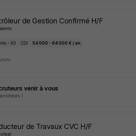
rôleur de Gestion Confirmé H/F
alents
inte - 93
CDI
54 000 - 64 000 € / an
2 jours
ecruteurs venir à vous
cruteurs !
ducteur de Travaux CVC H/F
rofeel