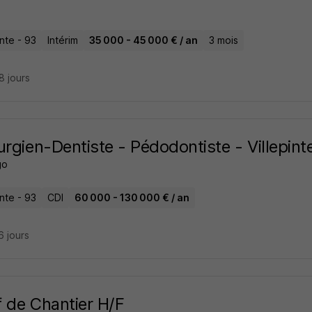
inte - 93
Intérim
35 000 - 45 000 € / an
3 mois
28 jours
urgien-Dentiste - Pédodontiste - Villepin
go
inte - 93
CDI
60 000 - 130 000 € / an
16 jours
 de Chantier H/F