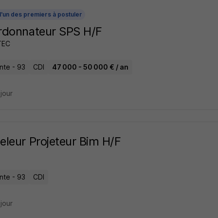
l'un des premiers à postuler
rdonnateur SPS H/F
TEC
inte - 93
CDI
47 000 - 50 000 € / an
 jour
leur Projeteur Bim H/F
inte - 93
CDI
 jour