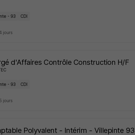
inte - 93
CDI
14 jours
gé d'Affaires Contrôle Construction H/F
TEC
inte - 93
CDI
15 jours
table Polyvalent - Intérim - Villepinte 9