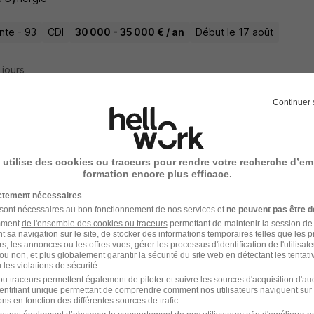
inte - 93
CDI
30 000 - 35 000 € / an
Début le 17 août
5 jours
Continuer 
cteur Financement et Tresorerie H/F
ani
 utilise des cookies ou traceurs pour rendre votre recherche d’em
formation encore plus efficace.
inte - 93
CDI
Télétravail partiel
ictement nécessaires
 sont nécessaires au bon fonctionnement de nos services et
ne peuvent pas être d
amment
de l'ensemble des cookies ou traceurs
permettant de maintenir la session de l
12 jours
t sa navigation sur le site, de stocker des informations temporaires telles que les 
rs, les annonces ou les offres vues, gérer les processus d'identification de l'utilisateur,
ou non, et plus globalement garantir la sécurité du site web en détectant les tentati
les violations de sécurité.
u traceurs permettent également de piloter et suivre les sources d'acquisition d'a
identifiant unique permettant de comprendre comment nos utilisateurs naviguent sur 
urgien-Dentiste - Omnipratique - Villepint
ns en fonction des différentes sources de trafic.