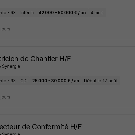
inte - 93
Intérim
42 000 - 50 000 € / an
4 mois
2 jours
tricien de Chantier H/F
 Synergie
inte - 93
CDI
25 000 - 30 000 € / an
Début le 17 août
3 jours
ecteur de Conformité H/F
 Synergie