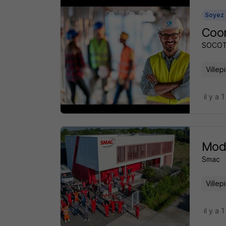
Soyez 
Coo
SOCO
Villep
il y a 1
Mode
Smac
Villep
il y a 1