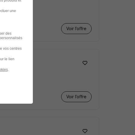
s produits et
ectuer une
Voir l’offre
iser des
 personnalisés
de vos centres
ur le lien
okies
.
Voir l’offre