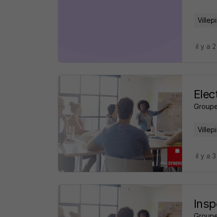
Villep
il y a 
Elec
Groupe
Villep
il y a 
Insp
Groupe