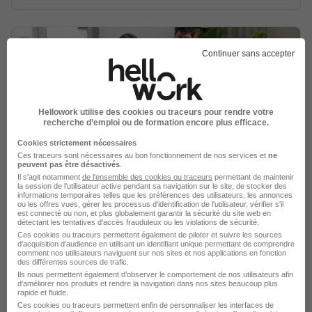
Continuer sans accepter
Professeur Particulier de Svt H/F
Les Sherpas
Hellowork utilise des cookies ou traceurs pour rendre votre
recherche d’emploi ou de formation encore plus efficace.
Cookies strictement nécessaires
Landerneau - 29
Indépendant
Temps partiel
Ces traceurs sont nécessaires au bon fonctionnement de nos services et
ne
peuvent pas être désactivés
.
15 - 40 € / heure
+ 1
Il s'agit notamment
de l'ensemble des cookies ou traceurs
permettant de maintenir
la session de l'utilisateur active pendant sa navigation sur le site, de stocker des
informations temporaires telles que les préférences des utilisateurs, les annonces
ou les offres vues, gérer les processus d'identification de l'utilisateur, vérifier s'il
Voir l’offre
il y a 17 jours
est connecté ou non, et plus globalement garantir la sécurité du site web en
détectant les tentatives d'accès frauduleux ou les violations de sécurité.
Ces cookies ou traceurs permettent également de piloter et suivre les sources
d'acquisition d'audience en utilisant un identifiant unique permettant de comprendre
comment nos utilisateurs naviguent sur nos sites et nos applications en fonction
des différentes sources de trafic.
Ils nous permettent également d’observer le comportement de nos utilisateurs afin
d'améliorer nos produits et rendre la navigation dans nos sites beaucoup plus
rapide et fluide.
Ces cookies ou traceurs permettent enfin de personnaliser les interfaces de