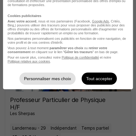
consultation et d'effectuer une présentation personnalisée des offres d'emploi ou
Professeur Particulier d'Espagnol H/F
de formations proposées.
Les Sherpas
Cookies publicitaires
Avec votre accord
, nous et nos partenaires (Facebook,
Google Ads
, Critéo,
Landerneau - 29
Indépendant
Temps partiel
Bing,) pouvons utiliser des traceurs pour vous proposer des publicités pour des
offres d’emploi ou des offres de formations personnalisés afin d’augmenter vos
15 - 40 € / heure
+ 1
probabilités de trouver rapidement un emploi ou une formation.
Nos partenaires personnalisent ces publicités en fonction de votre navigation, de
votre profil et de vos centres d’intérêt.
Vous pouvez à tout moment
paramétrer vos choix
ou
retirer votre
Voir l’offre
consentement
en cliquant sur le lien "
Gérer les traceurs
" en bas de page.
il y a 17 jours
Pour en savoir plus, consultez notre
Politique de confidentialité
et notre
Politique relative aux cookies
.
Personnaliser mes choix
Tout accepter
Professeur Particulier de Physique
H/F
Les Sherpas
Landerneau - 29
Indépendant
Temps partiel