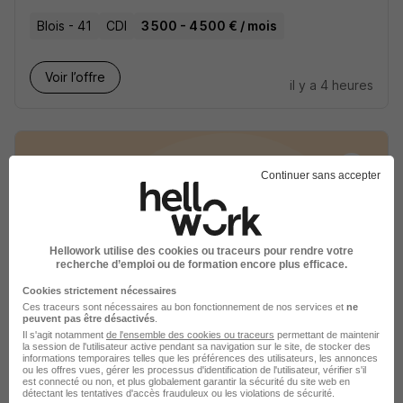
Blois - 41
CDI
3 500 - 4 500 € / mois
Voir l’offre
il y a 4 heures
Continuer sans accepter
Préparateur en Pharmacie d'Officine
Intérim H/F
Hellowork utilise des cookies ou traceurs pour rendre votre
Medijob
Super recruteur
recherche d’emploi ou de formation encore plus efficace.
Cookies strictement nécessaires
Blois - 41
Intérim
19,36 - 24,20 € / heure
1 mois
Ces traceurs sont nécessaires au bon fonctionnement de nos services et
ne
peuvent pas être désactivés
.
Il s'agit notamment
de l'ensemble des cookies ou traceurs
permettant de maintenir
la session de l'utilisateur active pendant sa navigation sur le site, de stocker des
Voir l’offre
informations temporaires telles que les préférences des utilisateurs, les annonces
il y a 18 jours
ou les offres vues, gérer les processus d'identification de l'utilisateur, vérifier s'il
est connecté ou non, et plus globalement garantir la sécurité du site web en
détectant les tentatives d'accès frauduleux ou les violations de sécurité.