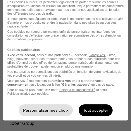
Ces cookies ou traceurs permettent également de piloter et suivre les sources
d'acquisition d'audience en utilisant un identifiant unique permettant de comprendre
comment nos utilisateurs naviguent sur nos sites et nos applications en fonction
des différentes sources de trafic.
Ils nous permettent également d’observer le comportement de nos utilisateurs afin
d'améliorer nos produits et rendre la navigation dans nos sites beaucoup plus
rapide et fluide.
Médecin Généraliste - Blois 41 H/F
Ces cookies ou traceurs permettent enfin de personnaliser les interfaces de
consultation et d'effectuer une présentation personnalisée des offres d'emploi ou
Jober Group
de formations proposées.
Cookies publicitaires
Blois - 41
CDI
7 500 - 9 000 € / mois
Avec votre accord
, nous et nos partenaires (Facebook,
Google Ads
, Critéo,
Bing,) pouvons utiliser des traceurs pour vous proposer des publicités pour des
offres d’emploi ou des offres de formations personnalisés afin d’augmenter vos
probabilités de trouver rapidement un emploi ou une formation.
Voir l’offre
Nos partenaires personnalisent ces publicités en fonction de votre navigation, de
il y a 4 heures
votre profil et de vos centres d’intérêt.
Vous pouvez à tout moment
paramétrer vos choix
ou
retirer votre
consentement
en cliquant sur le lien "
Gérer les traceurs
" en bas de page.
Pour en savoir plus, consultez notre
Politique de confidentialité
et notre
Politique relative aux cookies
.
Personnaliser mes choix
Tout accepter
Chirurgien Dentiste - Blois 41 H/F
Jober Group