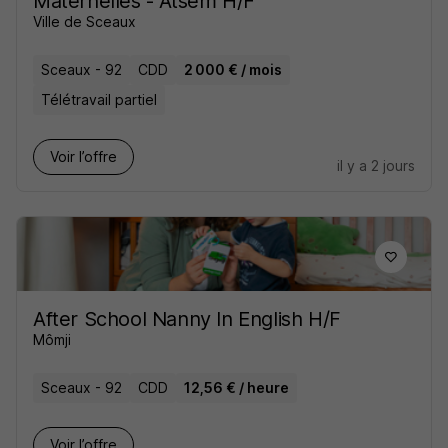
Maternelles - Atsem H/F
Ville de Sceaux
Sceaux - 92
CDD
2 000 € / mois
Télétravail partiel
Voir l’offre
il y a 2 jours
After School Nanny In English H/F
Mômji
Sceaux - 92
CDD
12,56 € / heure
Voir l’offre