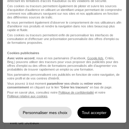
détectant les tentatives d'accès frauduleux ou les violations de sécurité.
Ces cookies ou traceurs permettent également de piloter et suivre les sources
d'acquisition d'audience en utilisant un identifiant unique permettant de comprendre
comment nos utilisateurs naviguent sur nos sites et nos applications en fonction
des différentes sources de trafic.
Ils nous permettent également d’observer le comportement de nos utilisateurs afin
Auxiliaire Petite Enfance -
d'améliorer nos produits et rendre la navigation dans nos sites beaucoup plus
rapide et fluide.
Remplacement H/F
Ces cookies ou traceurs permettent enfin de personnaliser les interfaces de
consultation et d'effectuer une présentation personnalisée des offres d'emploi ou
Ville de Sceaux
de formations proposées.
Sceaux - 92
CDD
1 500 € / mois
3 mois
Cookies publicitaires
Avec votre accord
, nous et nos partenaires (Facebook,
Google Ads
, Critéo,
Bing,) pouvons utiliser des traceurs pour vous proposer des publicités pour des
offres d’emploi ou des offres de formations personnalisés afin d’augmenter vos
Voir l’offre
probabilités de trouver rapidement un emploi ou une formation.
il y a 28 jours
Nos partenaires personnalisent ces publicités en fonction de votre navigation, de
votre profil et de vos centres d’intérêt.
Vous pouvez à tout moment
paramétrer vos choix
ou
retirer votre
consentement
en cliquant sur le lien "
Gérer les traceurs
" en bas de page.
Pour en savoir plus, consultez notre
Politique de confidentialité
et notre
Politique relative aux cookies
.
Personnaliser mes choix
Tout accepter
Auxiliaire de Puériculture H/F
Ville de Sceaux