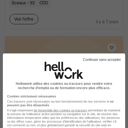
Sceaux - 92
CDD
Voir l’offre
il y a 7 jours
Continuer sans accepter
Régisseur de Recettes et Comptable
H/F
Ville de Sceaux
Hellowork utilise des cookies ou traceurs pour rendre votre
recherche d’emploi ou de formation encore plus efficace.
Sceaux - 92
CDD
Cookies strictement nécessaires
Ces traceurs sont nécessaires au bon fonctionnement de nos services et
ne
peuvent pas être désactivés
.
Voir l’offre
il y a 6 jours
Il s'agit notamment
de l'ensemble des cookies ou traceurs
permettant de maintenir
la session de l'utilisateur active pendant sa navigation sur le site, de stocker des
informations temporaires telles que les préférences des utilisateurs, les annonces
ou les offres vues, gérer les processus d'identification de l'utilisateur, vérifier s'il
est connecté ou non, et plus globalement garantir la sécurité du site web en