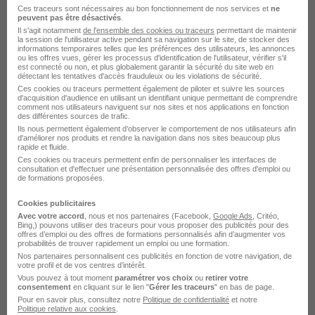
Sceaux - 92
CDI
2 252 - 2 523 € / mois
Ces traceurs sont nécessaires au bon fonctionnement de nos services et
ne
peuvent pas être désactivés
.
Il s'agit notamment
de l'ensemble des cookies ou traceurs
permettant de maintenir
la session de l'utilisateur active pendant sa navigation sur le site, de stocker des
Voir l’offre
informations temporaires telles que les préférences des utilisateurs, les annonces
il y a 22 jours
ou les offres vues, gérer les processus d'identification de l'utilisateur, vérifier s'il
est connecté ou non, et plus globalement garantir la sécurité du site web en
détectant les tentatives d'accès frauduleux ou les violations de sécurité.
Ces cookies ou traceurs permettent également de piloter et suivre les sources
d'acquisition d'audience en utilisant un identifiant unique permettant de comprendre
comment nos utilisateurs naviguent sur nos sites et nos applications en fonction
des différentes sources de trafic.
Ils nous permettent également d’observer le comportement de nos utilisateurs afin
d'améliorer nos produits et rendre la navigation dans nos sites beaucoup plus
rapide et fluide.
Service Civique - Accueillir et
Ces cookies ou traceurs permettent enfin de personnaliser les interfaces de
consultation et d'effectuer une présentation personnalisée des offres d'emploi ou
Accompagner des Étudiant·Es
de formations proposées.
Réfugié·Es à Reprendre leurs Études
Cookies publicitaires
à l'Université H/F
Avec votre accord
, nous et nos partenaires (Facebook,
Google Ads
, Critéo,
Universite Paris-Saclay
Bing,) pouvons utiliser des traceurs pour vous proposer des publicités pour des
offres d’emploi ou des offres de formations personnalisés afin d’augmenter vos
probabilités de trouver rapidement un emploi ou une formation.
Nos partenaires personnalisent ces publicités en fonction de votre navigation, de
Sceaux - 92
CDD
Temps partiel
619,83 € / mois
votre profil et de vos centres d’intérêt.
+ 1
Vous pouvez à tout moment
paramétrer vos choix
ou
retirer votre
consentement
en cliquant sur le lien "
Gérer les traceurs
" en bas de page.
Pour en savoir plus, consultez notre
Politique de confidentialité
et notre
Politique relative aux cookies
.