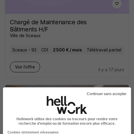
Chargé de Maintenance des
Bâtiments H/F
Ville de Sceaux
Sceaux - 92
CDI
2 500 € / mois
Télétravail partiel
Voir l’offre
il y a 17 jours
Continuer sans accepter
Auxiliaire de Puériculture H/F
Hellowork utilise des cookies ou traceurs pour rendre votre
Les Petites Canailles
recherche d’emploi ou de formation encore plus efficace.
Cookies strictement nécessaires