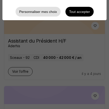
Voir l’offre
il y a 7 jours
Personnaliser mes choix
Tout accepter
Assistant du Président H/F
Aderhis
Sceaux - 92
CDI
40 000 - 42 000 € / an
Voir l’offre
il y a 4 jours