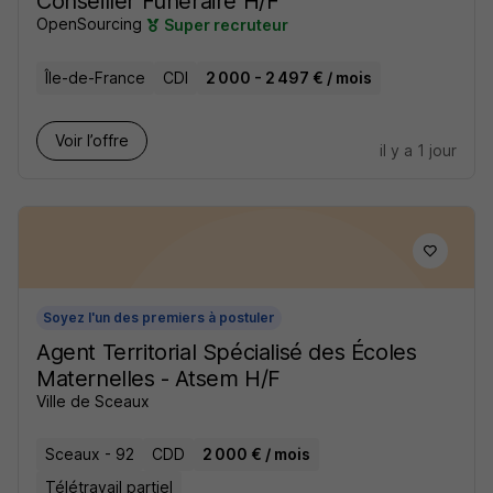
Conseiller Funéraire H/F
OpenSourcing
Super recruteur
Île-de-France
CDI
2 000 - 2 497 € / mois
Voir l’offre
il y a 1 jour
Soyez l'un des premiers à postuler
Agent Territorial Spécialisé des Écoles
Maternelles - Atsem H/F
Ville de Sceaux
Sceaux - 92
CDD
2 000 € / mois
Télétravail partiel