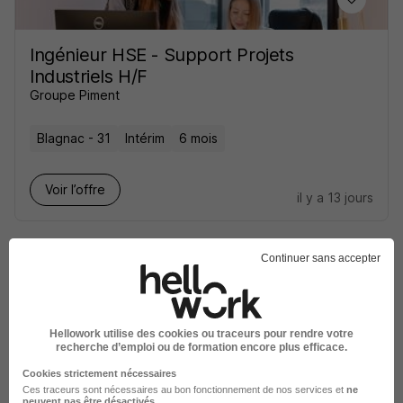
Ingénieur HSE - Support Projets
Industriels H/F
Groupe Piment
Blagnac - 31
Intérim
6 mois
Voir l’offre
il y a 13 jours
Continuer sans accepter
Acheteur Service Client H/F
Hellowork utilise des cookies ou traceurs pour rendre votre
recherche d’emploi ou de formation encore plus efficace.
Groupe Piment
Cookies strictement nécessaires
Ces traceurs sont nécessaires au bon fonctionnement de nos services et
ne
Blagnac - 31
Intérim
6 mois
peuvent pas être désactivés
.