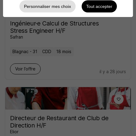
Personnaliser mes choix
Tout accepter
Ingénieur·e Calcul de Structures
Stress Engineer H/F
Safran
Blagnac - 31
CDD
18 mois
Voir l’offre
il y a 28 jours
Directeur de Restaurant de Club de
Direction H/F
Elior