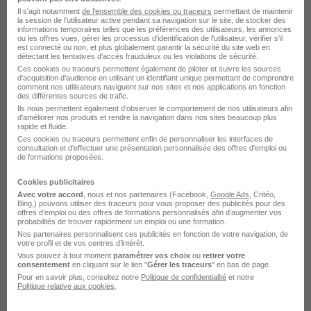
Il s'agit notamment
de l'ensemble des cookies ou traceurs
permettant de maintenir
la session de l'utilisateur active pendant sa navigation sur le site, de stocker des
informations temporaires telles que les préférences des utilisateurs, les annonces
Voir l’offre
ou les offres vues, gérer les processus d'identification de l'utilisateur, vérifier s'il
il y a 10 jours
est connecté ou non, et plus globalement garantir la sécurité du site web en
détectant les tentatives d'accès frauduleux ou les violations de sécurité.
Ces cookies ou traceurs permettent également de piloter et suivre les sources
d'acquisition d'audience en utilisant un identifiant unique permettant de comprendre
comment nos utilisateurs naviguent sur nos sites et nos applications en fonction
des différentes sources de trafic.
Ils nous permettent également d’observer le comportement de nos utilisateurs afin
d'améliorer nos produits et rendre la navigation dans nos sites beaucoup plus
rapide et fluide.
Ces cookies ou traceurs permettent enfin de personnaliser les interfaces de
Ingénieur·e Structure Repair Manuel
consultation et d'effectuer une présentation personnalisée des offres d'emploi ou
de formations proposées.
Srm H/F
Safran
Cookies publicitaires
Avec votre accord
, nous et nos partenaires (Facebook,
Google Ads
, Critéo,
Bing,) pouvons utiliser des traceurs pour vous proposer des publicités pour des
Blagnac - 31
CDD
18 mois
offres d’emploi ou des offres de formations personnalisés afin d’augmenter vos
probabilités de trouver rapidement un emploi ou une formation.
Nos partenaires personnalisent ces publicités en fonction de votre navigation, de
votre profil et de vos centres d’intérêt.
Voir l’offre
Vous pouvez à tout moment
paramétrer vos choix
ou
retirer votre
il y a 15 jours
consentement
en cliquant sur le lien "
Gérer les traceurs
" en bas de page.
Pour en savoir plus, consultez notre
Politique de confidentialité
et notre
Politique relative aux cookies
.