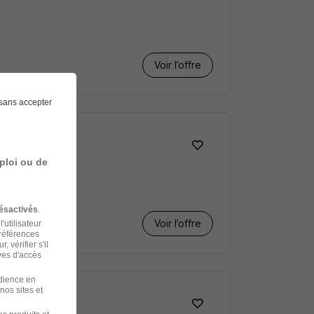
Voir l’offre
sans accepter
ploi ou de
ésactivés
.
Voir l’offre
'utilisateur
préférences
 vérifier s'il
ves d'accès
udience en
nos sites et