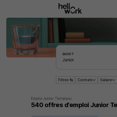
Aller au contenu principal
Effectuer une recherche d'emploi par localité
QUOI ?
Filtres
Contrats
Salaire
Emploi Junior Terranjou
540
offres d'emploi
Junior T