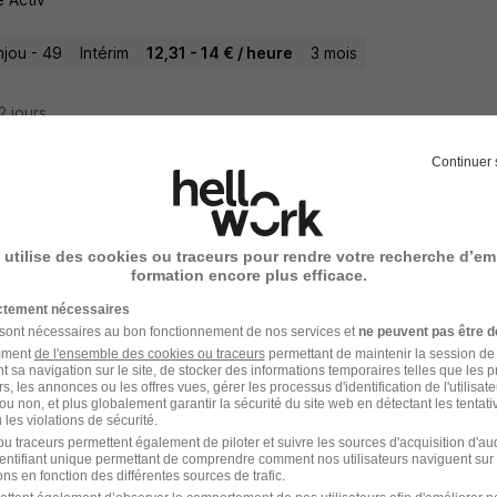
njou - 49
Intérim
12,31 - 14 € / heure
3 mois
22 jours
Continuer 
nicien Methodes H/F
nterim Angers
 utilise des cookies ou traceurs pour rendre votre recherche d’em
formation encore plus efficace.
njou - 49
CDI
26 000 - 30 000 € / an
ictement nécessaires
 sont nécessaires au bon fonctionnement de nos services et
ne peuvent pas être d
amment
de l'ensemble des cookies ou traceurs
permettant de maintenir la session de l
29 jours
t sa navigation sur le site, de stocker des informations temporaires telles que les 
rs, les annonces ou les offres vues, gérer les processus d'identification de l'utilisateur,
ou non, et plus globalement garantir la sécurité du site web en détectant les tentati
les violations de sécurité.
u traceurs permettent également de piloter et suivre les sources d'acquisition d'a
identifiant unique permettant de comprendre comment nos utilisateurs naviguent sur 
gé d'Affaires Production H/F
ns en fonction des différentes sources de trafic.