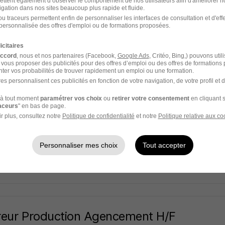
ettent également d’observer le comportement de nos utilisateurs afin d'améliorer no
nterim Angers
igation dans nos sites beaucoup plus rapide et fluide.
u traceurs permettent enfin de personnaliser les interfaces de consultation et d'eff
njou - 49
CDI
24 000 - 30 000 € / an
personnalisée des offres d'emploi ou de formations proposées.
icitaires
29 jours
accord
, nous et nos partenaires (Facebook,
Google Ads
, Critéo, Bing,) pouvons util
 vous proposer des publicités pour des offres d’emploi ou des offres de formations
ter vos probabilités de trouver rapidement un emploi ou une formation.
es personnalisent ces publicités en fonction de votre navigation, de votre profil et 
à tout moment
paramétrer vos choix
ou
retirer votre consentement
en cliquant s
oeuvre H/F
raceurs
" en bas de page.
ge Intérim
r plus, consultez notre
Politique de confidentialité
et notre
Politique relative aux co
njou - 49
Intérim
12,31 € / heure
Personnaliser mes choix
Tout accepter
28 jours
reur Production Agencement H/F