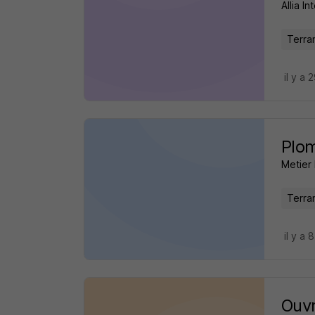
Allia I
Terra
il y a 
Plom
Metier 
Terra
il y a 
Ouvr