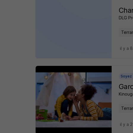
Char
DLG Pr
Terra
il y a 
Soyez 
Gard
Kinoug
Terra
il y a 