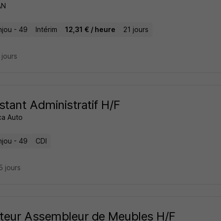
AN
njou - 49
Intérim
12,31 € / heure
21 jours
8 jours
stant Administratif H/F
a Auto
njou - 49
CDI
15 jours
teur Assembleur de Meubles H/F