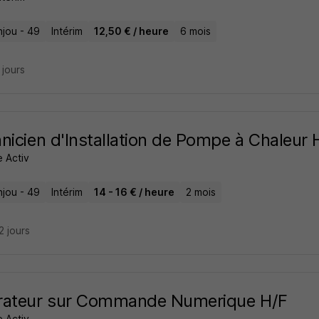
njou - 49
Intérim
12,50 € / heure
6 mois
9 jours
nicien d'Installation de Pompe à Chaleur 
 Activ
njou - 49
Intérim
14 - 16 € / heure
2 mois
22 jours
rateur sur Commande Numerique H/F
 Activ