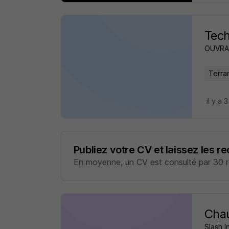
Tech
OUVRA
Terra
il y a 
Publiez votre CV et laissez les r
En moyenne, un CV est consulté par 30 re
Chau
Slash I