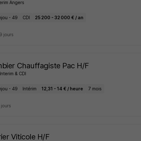
nterim Angers
njou - 49
CDI
25 200 - 32 000 € / an
29 jours
bier Chauffagiste Pac H/F
Interim & CDI
njou - 49
Intérim
12,31 - 14 € / heure
7 mois
8 jours
ier Viticole H/F