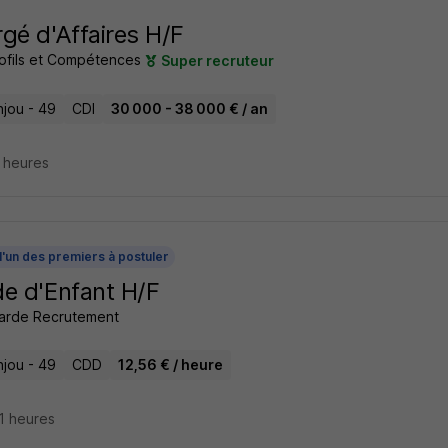
gé d'Affaires H/F
ofils et Compétences
Super recruteur
njou - 49
CDI
30 000 - 38 000 € / an
8 heures
l'un des premiers à postuler
e d'Enfant H/F
arde Recrutement
njou - 49
CDD
12,56 € / heure
21 heures