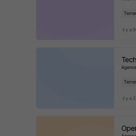
Terra
il y a 
Tech
Agence
Terra
il y a 
Ope
Agence