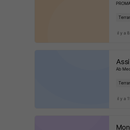
PROM
Terra
il y a 
Assi
Ab Mec
Terra
il y a 
Mon