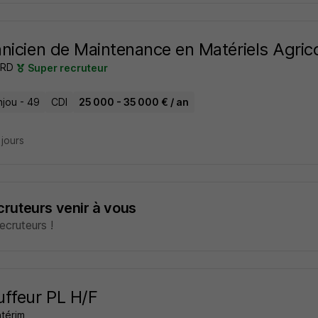
nicien de Maintenance en Matériels Agrico
RD
Super recruteur
njou - 49
CDI
25 000 - 35 000 € / an
3 jours
ecruteurs venir à vous
cruteurs !
ffeur PL H/F
ntérim