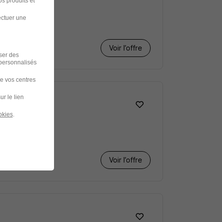
s produits et
ectuer une
Voir l’offre
iser des
 personnalisés
de vos centres
ur le lien
okies
.
Voir l’offre