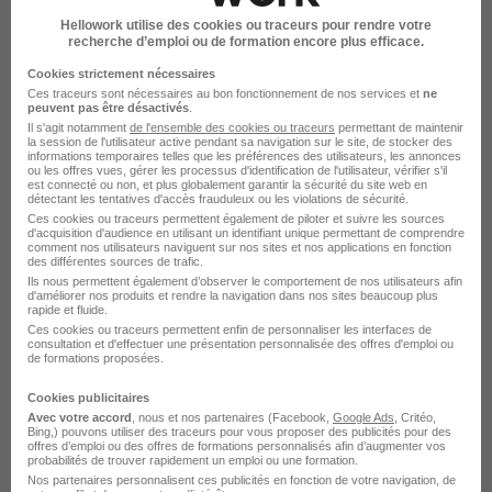
Hellowork utilise des cookies ou traceurs pour rendre votre
recherche d’emploi ou de formation encore plus efficace.
Cookies strictement nécessaires
Lead Data Engineer Backend H/F
Ces traceurs sont nécessaires au bon fonctionnement de nos services et
ne
peuvent pas être désactivés
.
Team.is
Il s'agit notamment
de l'ensemble des cookies ou traceurs
permettant de maintenir
la session de l'utilisateur active pendant sa navigation sur le site, de stocker des
informations temporaires telles que les préférences des utilisateurs, les annonces
Bordeaux - 33
CDI
50 000 - 85 000 € / an
ou les offres vues, gérer les processus d'identification de l'utilisateur, vérifier s'il
est connecté ou non, et plus globalement garantir la sécurité du site web en
détectant les tentatives d'accès frauduleux ou les violations de sécurité.
Télétravail complet
Ces cookies ou traceurs permettent également de piloter et suivre les sources
d'acquisition d'audience en utilisant un identifiant unique permettant de comprendre
comment nos utilisateurs naviguent sur nos sites et nos applications en fonction
des différentes sources de trafic.
Voir l’offre
il y a 1 jour
Ils nous permettent également d’observer le comportement de nos utilisateurs afin
d'améliorer nos produits et rendre la navigation dans nos sites beaucoup plus
rapide et fluide.
Ces cookies ou traceurs permettent enfin de personnaliser les interfaces de
consultation et d'effectuer une présentation personnalisée des offres d'emploi ou
de formations proposées.
Cookies publicitaires
Avec votre accord
, nous et nos partenaires (Facebook,
Google Ads
, Critéo,
Bing,) pouvons utiliser des traceurs pour vous proposer des publicités pour des
Tech Lead IA H/F
offres d’emploi ou des offres de formations personnalisés afin d’augmenter vos
probabilités de trouver rapidement un emploi ou une formation.
Team.is
Nos partenaires personnalisent ces publicités en fonction de votre navigation, de