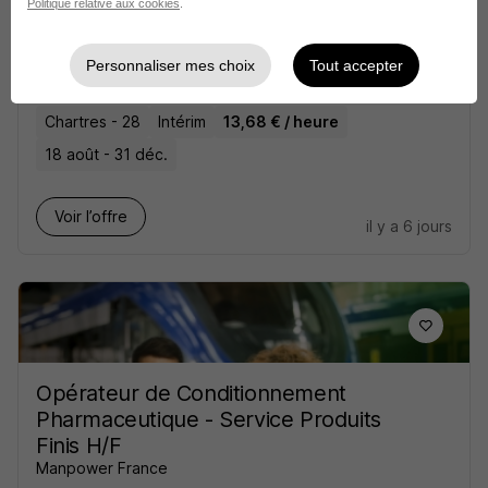
Politique relative aux cookies
.
Agent de Conditionnement H/F
Personnaliser mes choix
Tout accepter
Groupe Synergie
Chartres - 28
Intérim
13,68 € / heure
18 août - 31 déc.
Voir l’offre
il y a 6 jours
Opérateur de Conditionnement
Pharmaceutique - Service Produits
Finis H/F
Manpower France