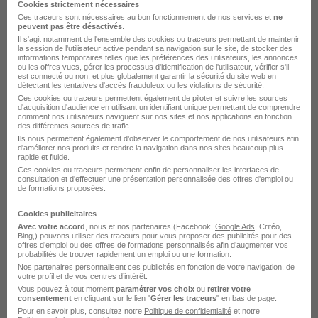
Cookies strictement nécessaires
Voir l’offre
il y a 2 jours
Ces traceurs sont nécessaires au bon fonctionnement de nos services et
ne
peuvent pas être désactivés
.
Il s'agit notamment
de l'ensemble des cookies ou traceurs
permettant de maintenir
la session de l'utilisateur active pendant sa navigation sur le site, de stocker des
informations temporaires telles que les préférences des utilisateurs, les annonces
ou les offres vues, gérer les processus d'identification de l'utilisateur, vérifier s'il
est connecté ou non, et plus globalement garantir la sécurité du site web en
détectant les tentatives d'accès frauduleux ou les violations de sécurité.
Ces cookies ou traceurs permettent également de piloter et suivre les sources
d'acquisition d'audience en utilisant un identifiant unique permettant de comprendre
comment nos utilisateurs naviguent sur nos sites et nos applications en fonction
Employé d'Ordonnancement H/F
des différentes sources de trafic.
Interaction
Ils nous permettent également d’observer le comportement de nos utilisateurs afin
d'améliorer nos produits et rendre la navigation dans nos sites beaucoup plus
rapide et fluide.
Ces cookies ou traceurs permettent enfin de personnaliser les interfaces de
Chartres - 28
Intérim
12,31 - 15 € / heure
consultation et d'effectuer une présentation personnalisée des offres d'emploi ou
de formations proposées.
Travail de jour
+ 1
Cookies publicitaires
Avec votre accord
, nous et nos partenaires (Facebook,
Google Ads
, Critéo,
Voir l’offre
Bing,) pouvons utiliser des traceurs pour vous proposer des publicités pour des
il y a 2 jours
offres d’emploi ou des offres de formations personnalisés afin d’augmenter vos
probabilités de trouver rapidement un emploi ou une formation.
Nos partenaires personnalisent ces publicités en fonction de votre navigation, de
votre profil et de vos centres d’intérêt.
Vous pouvez à tout moment
paramétrer vos choix
ou
retirer votre
consentement
en cliquant sur le lien "
Gérer les traceurs
" en bas de page.
Pour en savoir plus, consultez notre
Politique de confidentialité
et notre