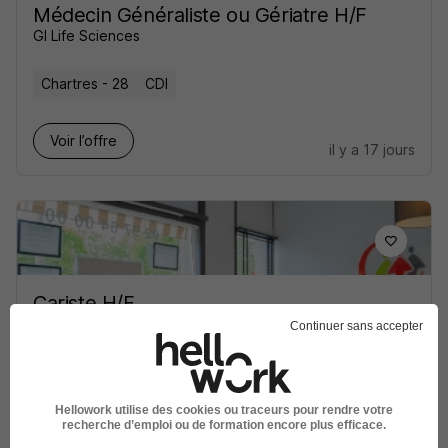
Médecin Généraliste ou Gériatre H/F
GI Life Sciences
Chartres - 28
CDI
Voir l’offre
il y a 17 jours
Cariste H/F
Interaction
Continuer sans accepter
Chartres - 28
Intérim
12,31 - 13 € / heure
Travail de jour
+ 1
Hellowork utilise des cookies ou traceurs pour rendre votre
recherche d’emploi ou de formation encore plus efficace.