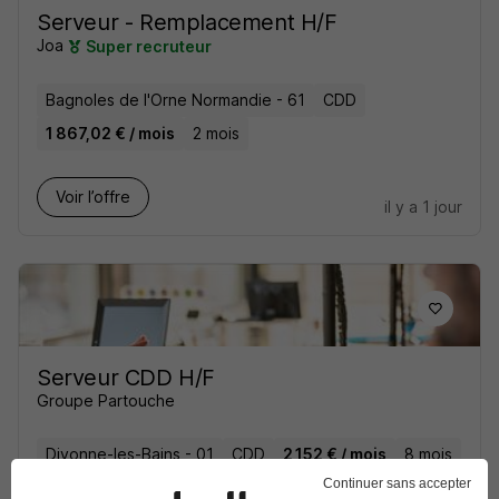
Serveur - Remplacement H/F
Joa
Super recruteur
Bagnoles de l'Orne Normandie - 61
CDD
1 867,02 € / mois
2 mois
Voir l’offre
il y a 1 jour
Serveur CDD H/F
Groupe Partouche
Divonne-les-Bains - 01
CDD
2 152 € / mois
8 mois
Continuer sans accepter