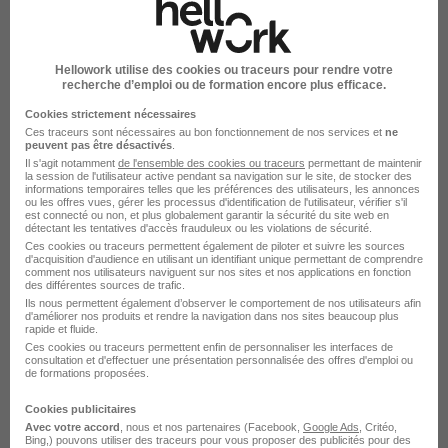
Voir l’offre
il y a 1 jour
Hellowork utilise des cookies ou traceurs pour rendre votre
recherche d’emploi ou de formation encore plus efficace.
Cookies strictement nécessaires
Ces traceurs sont nécessaires au bon fonctionnement de nos services et
ne
peuvent pas être désactivés
.
Il s'agit notamment
de l'ensemble des cookies ou traceurs
permettant de maintenir
Responsable Grands Comptes H/F
la session de l'utilisateur active pendant sa navigation sur le site, de stocker des
informations temporaires telles que les préférences des utilisateurs, les annonces
Valoris Développement franchiseur du réseau
ou les offres vues, gérer les processus d'identification de l'utilisateur, vérifier s'il
est connecté ou non, et plus globalement garantir la sécurité du site web en
Temporis
détectant les tentatives d'accès frauduleux ou les violations de sécurité.
Ces cookies ou traceurs permettent également de piloter et suivre les sources
d'acquisition d'audience en utilisant un identifiant unique permettant de comprendre
Seilh - 31
CDI
3 200 - 3 800 € / mois
comment nos utilisateurs naviguent sur nos sites et nos applications en fonction
des différentes sources de trafic.
Télétravail partiel
Ils nous permettent également d’observer le comportement de nos utilisateurs afin
d'améliorer nos produits et rendre la navigation dans nos sites beaucoup plus
rapide et fluide.
Ces cookies ou traceurs permettent enfin de personnaliser les interfaces de
Voir l’offre
il y a 1 jour
consultation et d'effectuer une présentation personnalisée des offres d'emploi ou
de formations proposées.
Cookies publicitaires
Avec votre accord
, nous et nos partenaires (Facebook,
Google Ads
, Critéo,
Bing,) pouvons utiliser des traceurs pour vous proposer des publicités pour des