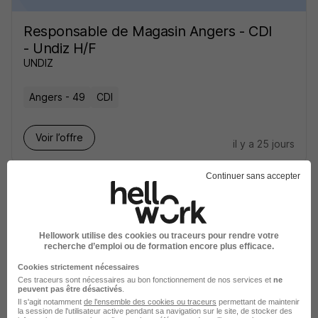
Responsable de Magasin Angers - CDI
- Undiz H/F
UNDIZ
Angers - 49
CDI
Voir l’offre
il y a 25 jours
Continuer sans accepter
Hellowork utilise des cookies ou traceurs pour rendre votre
recherche d’emploi ou de formation encore plus efficace.
Technicien de Fabrication de
Médicaments H/F
Cookies strictement nécessaires
Ces traceurs sont nécessaires au bon fonctionnement de nos services et
ne
Fareva Farmea
peuvent pas être désactivés
.
Il s'agit notamment
de l'ensemble des cookies ou traceurs
permettant de maintenir
la session de l'utilisateur active pendant sa navigation sur le site, de stocker des