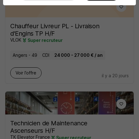
Chauffeur Livreur PL - Livraison
d'Engins TP H/F
VLOK
Super recruteur
Angers - 49
CDI
24 000 - 27 000 € / an
Voir l’offre
il y a 20 jours
Technicien de Maintenance
Ascenseurs H/F
TK Elevator France
Super recruteur