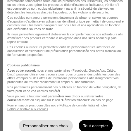
Angers - 49
CDI
informations temporaires telles que les préférences des utilisateurs, les annonces
ou les offres vues, gérer les processus d'identification de l'utilisateur, vérifier s'il
est connecté ou non, et plus globalement garantir la sécurité du site web en
détectant les tentatives d'accès frauduleux ou les violations de sécurité.
Voir l’offre
Ces cookies ou traceurs permettent également de piloter et suivre les sources
il y a 21 jours
d'acquisition d'audience en utilisant un identifiant unique permettant de comprendre
comment nos utilisateurs naviguent sur nos sites et nos applications en fonction
des différentes sources de trafic.
Ils nous permettent également d’observer le comportement de nos utilisateurs afin
d'améliorer nos produits et rendre la navigation dans nos sites beaucoup plus
rapide et fluide.
Ces cookies ou traceurs permettent enfin de personnaliser les interfaces de
consultation et d'effectuer une présentation personnalisée des offres d'emploi ou
de formations proposées.
Responsable de Magasin Angers Cc
Cookies publicitaires
Atoll - CDI - Undiz H/F
Avec votre accord
, nous et nos partenaires (Facebook,
Google Ads
, Critéo,
Bing,) pouvons utiliser des traceurs pour vous proposer des publicités pour des
UNDIZ
offres d’emploi ou des offres de formations personnalisés afin d’augmenter vos
probabilités de trouver rapidement un emploi ou une formation.
Nos partenaires personnalisent ces publicités en fonction de votre navigation, de
Angers - 49
CDI
votre profil et de vos centres d’intérêt.
Vous pouvez à tout moment
paramétrer vos choix
ou
retirer votre
consentement
en cliquant sur le lien "
Gérer les traceurs
" en bas de page.
Pour en savoir plus, consultez notre
Politique de confidentialité
et notre
Voir l’offre
Politique relative aux cookies
.
il y a 16 jours
Personnaliser mes choix
Tout accepter