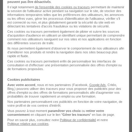
Complétude recrutement
peuvent pas être désactivés
.
Il s'agit notamment
de l'ensemble des cookies ou traceurs
permettant de maintenir
la session de l'utilisateur active pendant sa navigation sur le site, de stocker des
informations temporaires telles que les préférences des utilisateurs, les annonces
Sceaux - 92
CDD
20,61 - 29,01 € / heure
ou les offres vues, gérer les processus d'identification de l'utilisateur, vérifier s'il
est connecté ou non, et plus globalement garantir la sécurité du site web en
détectant les tentatives d'accès frauduleux ou les violations de sécurité.
Ces cookies ou traceurs permettent également de piloter et suivre les sources
Voir l’offre
il y a 3 jours
d'acquisition d'audience en utilisant un identifiant unique permettant de comprendre
comment nos utilisateurs naviguent sur nos sites et nos applications en fonction
des différentes sources de trafic.
Ils nous permettent également d’observer le comportement de nos utilisateurs afin
d'améliorer nos produits et rendre la navigation dans nos sites beaucoup plus
rapide et fluide.
Ces cookies ou traceurs permettent enfin de personnaliser les interfaces de
consultation et d'effectuer une présentation personnalisée des offres d'emploi ou
de formations proposées.
Professeur de Piano pour Cours
Cookies publicitaires
Avec votre accord
, nous et nos partenaires (Facebook,
Google Ads
, Critéo,
Particuliers H/F
Bing,) pouvons utiliser des traceurs pour vous proposer des publicités pour des
offres d’emploi ou des offres de formations personnalisés afin d’augmenter vos
Anacours
probabilités de trouver rapidement un emploi ou une formation.
Nos partenaires personnalisent ces publicités en fonction de votre navigation, de
votre profil et de vos centres d’intérêt.
Sceaux - 92
CDD
22 € / heure
Vous pouvez à tout moment
paramétrer vos choix
ou
retirer votre
consentement
en cliquant sur le lien "
Gérer les traceurs
" en bas de page.
Pour en savoir plus, consultez notre
Politique de confidentialité
et notre
Politique relative aux cookies
Voir l’offre
.
il y a 4 jours