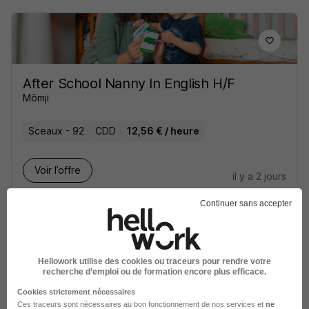
After School Nanny In English H/F
Mômji
Sceaux - 92
CDD
12,56 € / heure
Voir l’offre
il y a 2 jours
Continuer sans accepter
Hellowork utilise des cookies ou traceurs pour rendre votre
recherche d’emploi ou de formation encore plus efficace.
Prof à Domicile de Physique-Chimie
Cookies strictement nécessaires
H/F
Ces traceurs sont nécessaires au bon fonctionnement de nos services et
ne