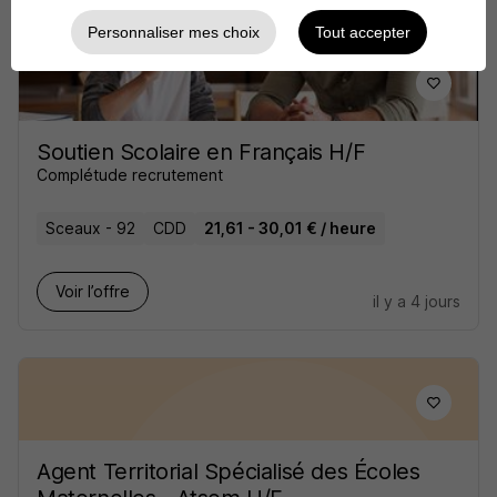
Personnaliser mes choix
Tout accepter
Soutien Scolaire en Français H/F
Complétude recrutement
Sceaux - 92
CDD
21,61 - 30,01 € / heure
Voir l’offre
il y a 4 jours
Agent Territorial Spécialisé des Écoles