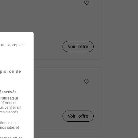
sans accepter
Voir l’offre
ploi ou de
ésactivés
.
'utilisateur
préférences
 vérifier s'il
ves d'accès
Voir l’offre
udience en
nos sites et