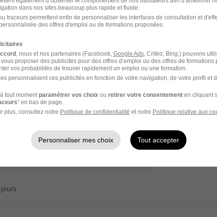
ettent également d’observer le comportement de nos utilisateurs afin d'améliorer no
igation dans nos sites beaucoup plus rapide et fluide.
liaire Petite Enfance H/F
u traceurs permettent enfin de personnaliser les interfaces de consultation et d'eff
personnalisée des offres d'emploi ou de formations proposées.
ETITS CHAPERONS ROUGES
icitaires
n-Provence - 13
CDD
1 867,02 - 1 900 € / mois
2 mois
accord
, nous et nos partenaires (Facebook,
Google Ads
, Critéo, Bing,) pouvons util
 vous proposer des publicités pour des offres d’emploi ou des offres de formations
ter vos probabilités de trouver rapidement un emploi ou une formation.
es personnalisent ces publicités en fonction de votre navigation, de votre profil et 
3 jours
à tout moment
paramétrer vos choix
ou
retirer votre consentement
en cliquant s
raceurs
" en bas de page.
r plus, consultez notre
Politique de confidentialité
et notre
Politique relative aux co
liaire de Puériculture H/F
ETITS CHAPERONS ROUGES
Personnaliser mes choix
Tout accepter
n-Provence - 13
CDI
1 850 - 2 130 € / mois
3 jours