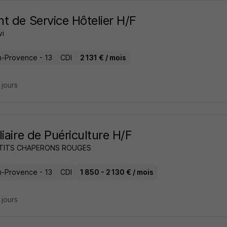
t de Service Hôtelier H/F
i
n-Provence - 13
CDI
2 131 € / mois
4 jours
liaire de Puériculture H/F
ETITS CHAPERONS ROUGES
n-Provence - 13
CDI
1 850 - 2 130 € / mois
4 jours