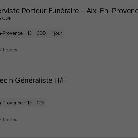
rviste Porteur Funéraire - Aix-En-Proven
e OGF
n-Provence - 13
CDD
1 jour
17 heures
cin Généraliste H/F
n-Provence - 13
CDI
17 heures