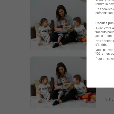
Ils nous perm
rendre la nav
Auxi
Ces cookies o
présentation 
LES P
Cookies publ
Aix-e
Avec votre 
traceurs pour
afin d’augmen
Nos partenair
il y a 
d’intérêt.
Vous pouvez 
"
Gérer les t
Pour en savoi
Auxi
LES P
Aix-e
il y a 