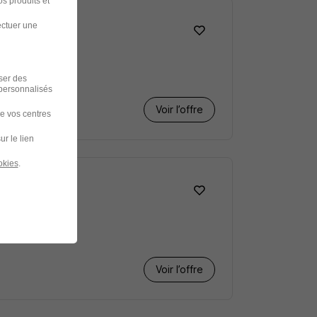
s produits et
ectuer une
iser des
 personnalisés
Voir l’offre
de vos centres
ur le lien
okies
.
Voir l’offre