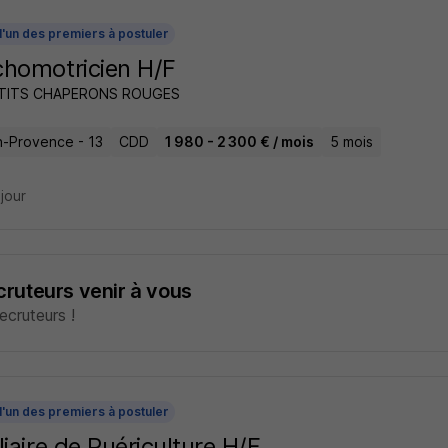
l'un des premiers à postuler
homotricien H/F
ETITS CHAPERONS ROUGES
n-Provence - 13
CDD
1 980 - 2 300 € / mois
5 mois
 jour
ecruteurs venir à vous
cruteurs !
l'un des premiers à postuler
liaire de Puériculture H/F