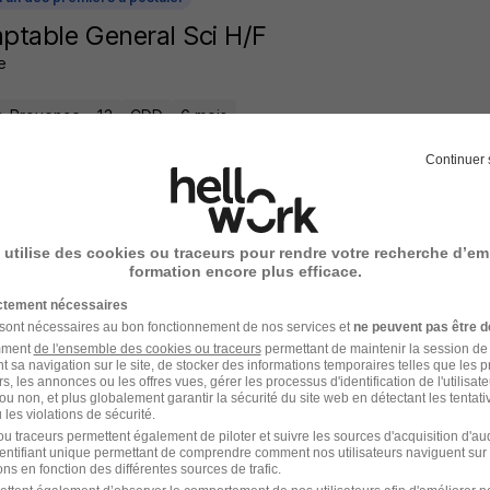
table General Sci H/F
e
n-Provence - 13
CDD
6 mois
Continuer 
 jour
 utilise des cookies ou traceurs pour rendre votre recherche d’em
formation encore plus efficace.
stant Administratif H/F
ictement nécessaires
 sont nécessaires au bon fonctionnement de nos services et
ne peuvent pas être d
amment
de l'ensemble des cookies ou traceurs
permettant de maintenir la session de l
n-Provence - 13
CDD
Télétravail partiel
6 mois
t sa navigation sur le site, de stocker des informations temporaires telles que les 
rs, les annonces ou les offres vues, gérer les processus d'identification de l'utilisateur,
ou non, et plus globalement garantir la sécurité du site web en détectant les tentati
les violations de sécurité.
3 jours
u traceurs permettent également de piloter et suivre les sources d'acquisition d'a
identifiant unique permettant de comprendre comment nos utilisateurs naviguent sur 
ns en fonction des différentes sources de trafic.