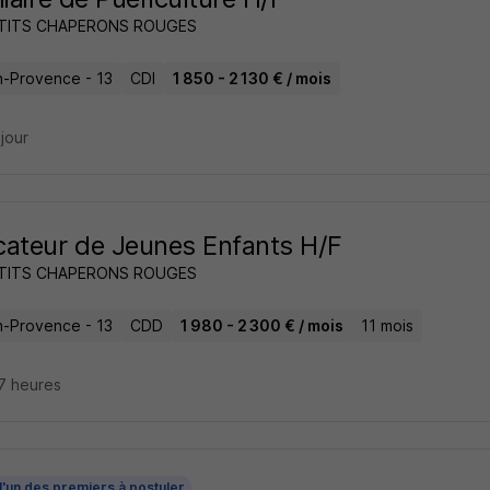
ETITS CHAPERONS ROUGES
n-Provence - 13
CDI
1 850 - 2 130 € / mois
 jour
ateur de Jeunes Enfants H/F
ETITS CHAPERONS ROUGES
n-Provence - 13
CDD
1 980 - 2 300 € / mois
11 mois
17 heures
l'un des premiers à postuler