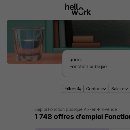
Aller au contenu principal
Effectuer une recherche d'emploi par localité
QUOI ?
Filtres
Contrats
Salaire
Emploi Fonction publique Aix-en-Provence
1 748
offres d'emploi
Fonctio