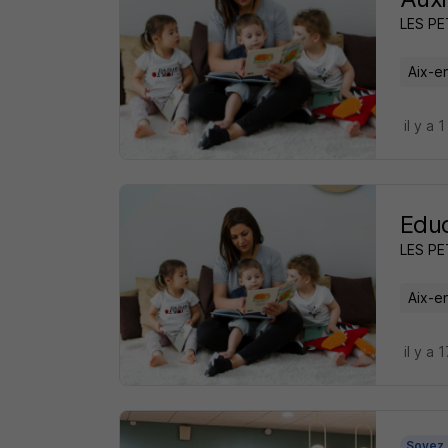
LES P
Aix-e
il y a 1
Educ
LES P
Aix-e
il y a 
Soyez 