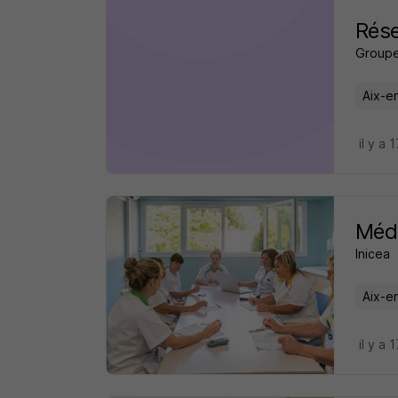
Rése
Group
Aix-e
il y a 
Méde
Inicea
Aix-e
il y a 