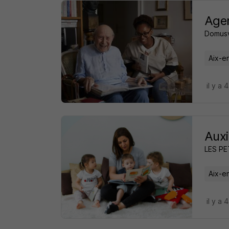
Agen
Domusv
Aix-e
il y a 
Auxi
LES P
Aix-e
il y a 