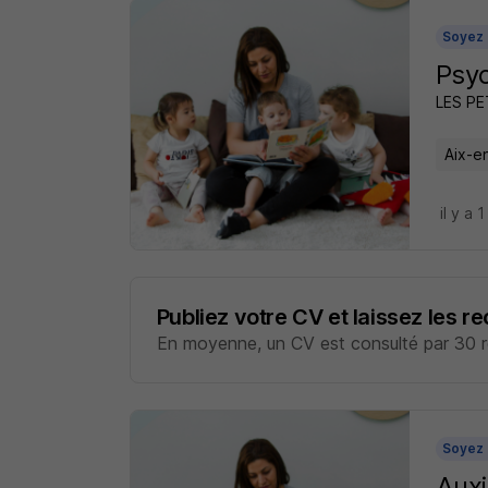
Soyez 
Psyc
LES P
Aix-e
il y a 1
Publiez votre CV et laissez les r
En moyenne, un CV est consulté par 30 re
Soyez 
Auxi