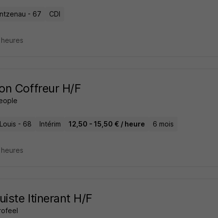
ntzenau - 67
CDI
3 heures
n Coffreur H/F
People
Louis - 68
Intérim
12,50 - 15,50 € / heure
6 mois
3 heures
uiste Itinerant H/F
rofeel