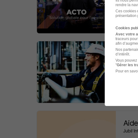
Ils nous perm
rendre la nav
Limog
Ces cookies o
présentation 
il y a 
Cookies publ
Avec votre 
traceurs pour
afin d’augmen
Nos partenair
Tech
d’intérêt.
Vous pouvez 
Kaefer
"
Gérer les t
Pour en savoi
Pompi
il y a 
Aide
Jubil In