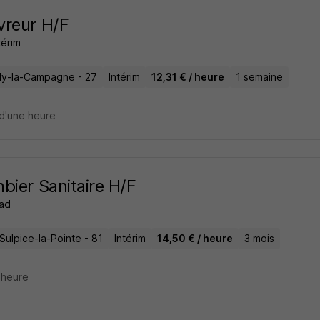
reur H/F
térim
lly-la-Campagne - 27
Intérim
12,31 € / heure
1 semaine
d'une heure
bier Sanitaire H/F
ad
Sulpice-la-Pointe - 81
Intérim
14,50 € / heure
3 mois
1 heure