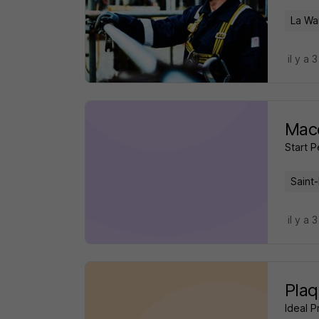
La Wa
il y a 
Maco
Start 
Saint-
il y a 
Plaq
Ideal P