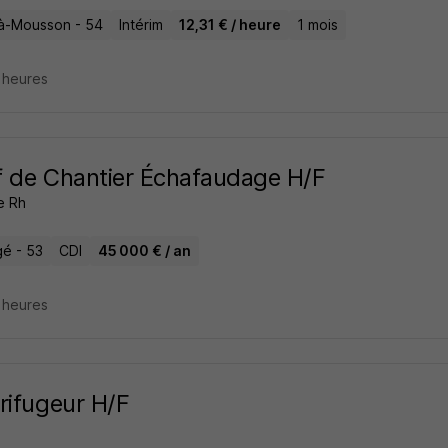
à-Mousson - 54
Intérim
12,31 € / heure
1 mois
3 heures
 de Chantier Échafaudage H/F
e Rh
é - 53
CDI
45 000 € / an
3 heures
rifugeur H/F