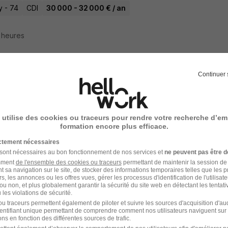
y - 74
CDI
30 000 - 32 000 € / an
3 heures
Continuer 
afaudeur H/F
ncept Alby-sur-Chéran
 utilise des cookies ou traceurs pour rendre votre recherche d’em
y - 74
Intérim
12,50 € / heure
6 mois
formation encore plus efficace.
ictement nécessaires
3 heures
 sont nécessaires au bon fonctionnement de nos services et
ne peuvent pas être d
amment
de l'ensemble des cookies ou traceurs
permettant de maintenir la session de l
t sa navigation sur le site, de stocker des informations temporaires telles que les 
rs, les annonces ou les offres vues, gérer les processus d'identification de l'utilisateur,
ou non, et plus globalement garantir la sécurité du site web en détectant les tentati
les violations de sécurité.
teur d'Echafaudage H/F
u traceurs permettent également de piloter et suivre les sources d'acquisition d'a
identifiant unique permettant de comprendre comment nos utilisateurs naviguent sur 
térim
Super recruteur
ns en fonction des différentes sources de trafic.