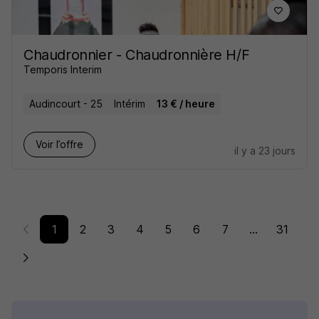
Chaudronnier - Chaudronnière H/F
Temporis Interim
Audincourt - 25
Intérim
13 € / heure
Voir l’offre
il y a 23 jours
1
2
3
4
5
6
7
...
31