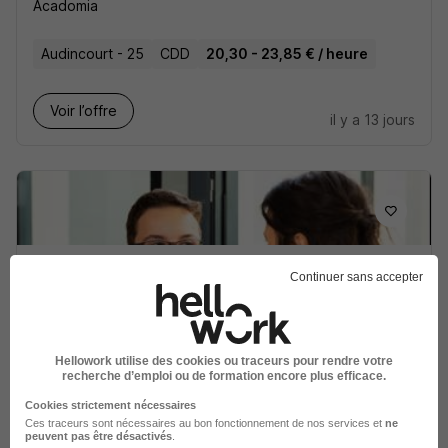
Acadomia
Audincourt - 25
CDD
20,30 - 23,85 € / heure
Voir l’offre
il y a 13 jours
Professeur de Français à Domicile à
Continuer sans accepter
Audincourt H/F
Acadomia
Hellowork utilise des cookies ou traceurs pour rendre votre
Audincourt - 25
CDD
20,30 - 23,85 € / heure
recherche d’emploi ou de formation encore plus efficace.
Cookies strictement nécessaires
Voir l’offre
Ces traceurs sont nécessaires au bon fonctionnement de nos services et
ne
il y a 13 jours
peuvent pas être désactivés
.