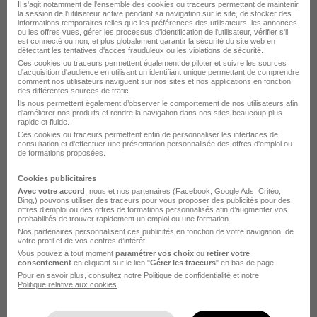
Il s'agit notamment
de l'ensemble des cookies ou traceurs
permettant de maintenir
la session de l'utilisateur active pendant sa navigation sur le site, de stocker des
informations temporaires telles que les préférences des utilisateurs, les annonces
ou les offres vues, gérer les processus d'identification de l'utilisateur, vérifier s'il
est connecté ou non, et plus globalement garantir la sécurité du site web en
détectant les tentatives d'accès frauduleux ou les violations de sécurité.
Ces cookies ou traceurs permettent également de piloter et suivre les sources
d'acquisition d'audience en utilisant un identifiant unique permettant de comprendre
comment nos utilisateurs naviguent sur nos sites et nos applications en fonction
des différentes sources de trafic.
Professeur Particulier d'Anglais à
Ils nous permettent également d’observer le comportement de nos utilisateurs afin
Domicile à Audincourt H/F
d'améliorer nos produits et rendre la navigation dans nos sites beaucoup plus
rapide et fluide.
Acadomia
Ces cookies ou traceurs permettent enfin de personnaliser les interfaces de
consultation et d'effectuer une présentation personnalisée des offres d'emploi ou
de formations proposées.
Audincourt - 25
CDD
18,45 - 22,30 € / heure
Cookies publicitaires
Avec votre accord
, nous et nos partenaires (Facebook,
Google Ads
, Critéo,
Bing,) pouvons utiliser des traceurs pour vous proposer des publicités pour des
Voir l’offre
il y a 13 jours
offres d’emploi ou des offres de formations personnalisés afin d’augmenter vos
probabilités de trouver rapidement un emploi ou une formation.
Nos partenaires personnalisent ces publicités en fonction de votre navigation, de
votre profil et de vos centres d’intérêt.
Vous pouvez à tout moment
paramétrer vos choix
ou
retirer votre
consentement
en cliquant sur le lien "
Gérer les traceurs
" en bas de page.
Pour en savoir plus, consultez notre
Politique de confidentialité
et notre
Politique relative aux cookies
.