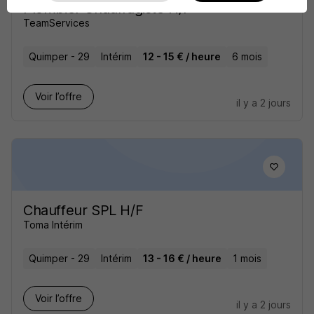
Plombier Chauffagiste H/F
TeamServices
Quimper - 29
Intérim
12 - 15 € / heure
6 mois
Voir l’offre
il y a 2 jours
Chauffeur SPL H/F
Toma Intérim
Quimper - 29
Intérim
13 - 16 € / heure
1 mois
Voir l’offre
il y a 2 jours