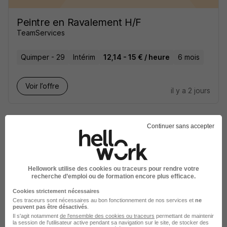
Peintre en Ravalement H/F
TeamServices
Quimper - 29
Intérim
12,14 - 15 € / heure
6 mois
Voir l’offre
il y a 2 jours
Continuer sans accepter
Régleur de Finisseur H/F
Hellowork utilise des cookies ou traceurs pour rendre votre
recherche d’emploi ou de formation encore plus efficace.
EUROVIA Délégation Centre-Ouest
Cookies strictement nécessaires
Ces traceurs sont nécessaires au bon fonctionnement de nos services et
ne
Quimper - 29
CDI
peuvent pas être désactivés
.
Il s'agit notamment
de l'ensemble des cookies ou traceurs
permettant de maintenir
la session de l'utilisateur active pendant sa navigation sur le site, de stocker des