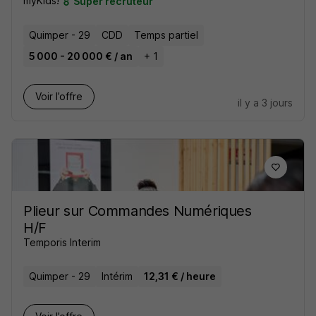
myKids!
Super recruteur
Quimper - 29
CDD
Temps partiel
5 000 - 20 000 € / an
+ 1
Voir l’offre
il y a 3 jours
Plieur sur Commandes Numériques
H/F
Temporis Interim
Quimper - 29
Intérim
12,31 € / heure