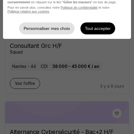
consentement
en cliquant sur le lien "
Gérer les traceurs
" en bas de page.
Pour en savoir plus, consultez notre
Politique de confidentialité
et notre
Politique relative aux cookies
.
Personnaliser mes choix
Tout accepter
Consultant Grc H/F
Squad
Nantes - 44
CDI
38 000 - 45 000 € / an
Voir l’offre
il y a 8 jours
Alternance Cybersécurité - Bac+2 H/F