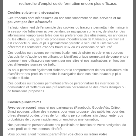
recherche d’emploi ou de formation encore plus efficace.
Devoteam France
Cookies strictement nécessaires
Ces traceurs sont nécessaires au bon fonctionnement de nos services et
ne
Nantes - 44
CDI
peuvent pas être désactivés
.
Il s'agit notamment
de l'ensemble des cookies ou traceurs
permettant de maintenir
la session de l'utilisateur active pendant sa navigation sur le site, de stocker des
informations temporaires telles que les préférences des utilisateurs, les annonces
Voir l’offre
ou les offres vues, gérer les processus d'identification de l'utilisateur, vérifier s'il
il y a 17 jours
est connecté ou non, et plus globalement garantir la sécurité du site web en
détectant les tentatives d'accès frauduleux ou les violations de sécurité.
Ces cookies ou traceurs permettent également de piloter et suivre les sources
d'acquisition d'audience en utilisant un identifiant unique permettant de comprendre
comment nos utilisateurs naviguent sur nos sites et nos applications en fonction
des différentes sources de trafic.
Ils nous permettent également d’observer le comportement de nos utilisateurs afin
d'améliorer nos produits et rendre la navigation dans nos sites beaucoup plus
rapide et fluide.
Ces cookies ou traceurs permettent enfin de personnaliser les interfaces de
Expert Administrateur Cybersécurité
consultation et d'effectuer une présentation personnalisée des offres d'emploi ou
de formations proposées.
H/F
Externatic
Super recruteur
Cookies publicitaires
Avec votre accord
, nous et nos partenaires (Facebook,
Google Ads
, Critéo,
Bing,) pouvons utiliser des traceurs pour vous proposer des publicités pour des
Nantes - 44
CDI
40 000 - 45 000 € / an
offres d’emploi ou des offres de formations personnalisés afin d’augmenter vos
probabilités de trouver rapidement un emploi ou une formation.
Nos partenaires personnalisent ces publicités en fonction de votre navigation, de
votre profil et de vos centres d’intérêt.
Voir l’offre
Vous pouvez à tout moment
paramétrer vos choix
ou
retirer votre
il y a 21 jours