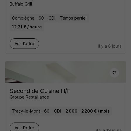
Buffalo Grill
Compiègne - 60
CDI
Temps partiel
12,31 € / heure
Voir l’offre
il y a 8 jours
Second de Cuisine H/F
Groupe Restalliance
Tracy-le-Mont - 60
CDI
2 000 - 2 200 € / mois
Voir l’offre
il y a 19 jours