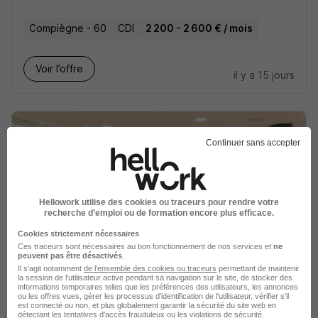
Compiègne - 60
CDI
2 200 - 2 600 € / mois
Voir l’offre
il y a 15 jours
Continuer sans accepter
Commis de Cuisine H/F
Sodexo
Super recruteur
Hellowork utilise des cookies ou traceurs pour rendre votre
recherche d’emploi ou de formation encore plus efficace.
Venette - 60
CDI
1 840 € / mois
Cookies strictement nécessaires
Ces traceurs sont nécessaires au bon fonctionnement de nos services et
ne
peuvent pas être désactivés
.
Il s'agit notamment
de l'ensemble des cookies ou traceurs
permettant de maintenir
Voir l’offre
la session de l'utilisateur active pendant sa navigation sur le site, de stocker des
il y a 2 jours
informations temporaires telles que les préférences des utilisateurs, les annonces
ou les offres vues, gérer les processus d'identification de l'utilisateur, vérifier s'il
est connecté ou non, et plus globalement garantir la sécurité du site web en
détectant les tentatives d'accès frauduleux ou les violations de sécurité.