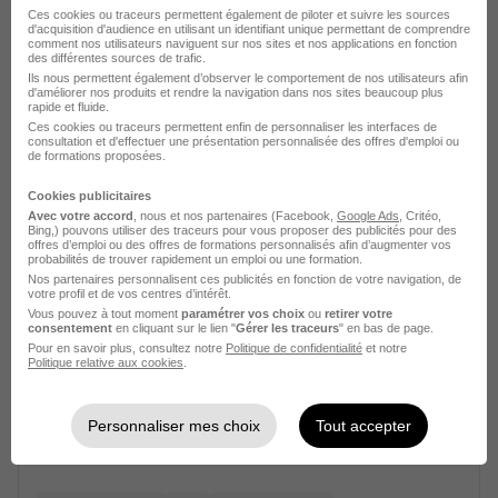
Ces cookies ou traceurs permettent également de piloter et suivre les sources
d'acquisition d'audience en utilisant un identifiant unique permettant de comprendre
comment nos utilisateurs naviguent sur nos sites et nos applications en fonction
des différentes sources de trafic.
Ils nous permettent également d’observer le comportement de nos utilisateurs afin
d'améliorer nos produits et rendre la navigation dans nos sites beaucoup plus
Chef de Cuisine Tournant H/F
rapide et fluide.
Ces cookies ou traceurs permettent enfin de personnaliser les interfaces de
1001 repas
consultation et d'effectuer une présentation personnalisée des offres d'emploi ou
de formations proposées.
Estrées-Saint-Denis - 60
CDI
Cookies publicitaires
Avec votre accord
, nous et nos partenaires (Facebook,
Google Ads
, Critéo,
Bing,) pouvons utiliser des traceurs pour vous proposer des publicités pour des
offres d’emploi ou des offres de formations personnalisés afin d’augmenter vos
Voir l’offre
il y a 9 jours
probabilités de trouver rapidement un emploi ou une formation.
Nos partenaires personnalisent ces publicités en fonction de votre navigation, de
votre profil et de vos centres d’intérêt.
Vous pouvez à tout moment
paramétrer vos choix
ou
retirer votre
consentement
en cliquant sur le lien "
Gérer les traceurs
" en bas de page.
Pour en savoir plus, consultez notre
Politique de confidentialité
et notre
Politique relative aux cookies
.
Personnaliser mes choix
Tout accepter
Cuisinier H/F
Sodexo
Super recruteur