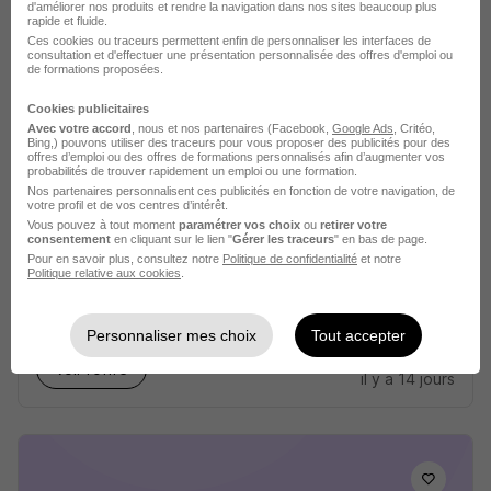
d'améliorer nos produits et rendre la navigation dans nos sites beaucoup plus
rapide et fluide.
Ces cookies ou traceurs permettent enfin de personnaliser les interfaces de
Voir l’offre
consultation et d'effectuer une présentation personnalisée des offres d'emploi ou
il y a 23 jours
de formations proposées.
Cookies publicitaires
Avec votre accord
, nous et nos partenaires (Facebook,
Google Ads
, Critéo,
Bing,) pouvons utiliser des traceurs pour vous proposer des publicités pour des
offres d’emploi ou des offres de formations personnalisés afin d’augmenter vos
probabilités de trouver rapidement un emploi ou une formation.
Nos partenaires personnalisent ces publicités en fonction de votre navigation, de
votre profil et de vos centres d’intérêt.
Vous pouvez à tout moment
paramétrer vos choix
ou
retirer votre
Orthoprothésiste - Moulins H/F
consentement
en cliquant sur le lien "
Gérer les traceurs
" en bas de page.
Proteor
Pour en savoir plus, consultez notre
Politique de confidentialité
et notre
Politique relative aux cookies
.
Moulins - 03
CDI
2 060 - 4 000 € / mois
Personnaliser mes choix
Tout accepter
Voir l’offre
il y a 14 jours