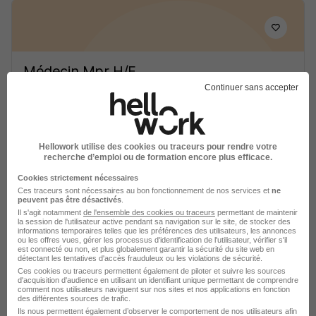
Médecin Mpr H/F
Appel Médical
Continuer sans accepter
Moulins - 03
CDI
130 000 € / an
Hellowork utilise des cookies ou traceurs pour rendre votre
recherche d’emploi ou de formation encore plus efficace.
Voir l’offre
il y a 8 jours
Cookies strictement nécessaires
Ces traceurs sont nécessaires au bon fonctionnement de nos services et
ne
peuvent pas être désactivés
.
Il s'agit notamment
de l'ensemble des cookies ou traceurs
permettant de maintenir
la session de l'utilisateur active pendant sa navigation sur le site, de stocker des
informations temporaires telles que les préférences des utilisateurs, les annonces
ou les offres vues, gérer les processus d'identification de l'utilisateur, vérifier s'il
est connecté ou non, et plus globalement garantir la sécurité du site web en
détectant les tentatives d'accès frauduleux ou les violations de sécurité.
Pharmacien H/F
Ces cookies ou traceurs permettent également de piloter et suivre les sources
d'acquisition d'audience en utilisant un identifiant unique permettant de comprendre
comment nos utilisateurs naviguent sur nos sites et nos applications en fonction
des différentes sources de trafic.
Moulins - 03
CDI
4 156 € / mois
Ils nous permettent également d’observer le comportement de nos utilisateurs afin