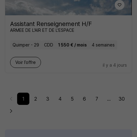
Assistant Renseignement H/F
ARMEE DE L'AIR ET DE L'ESPACE
Quimper - 29
CDD
1 550 € / mois
4 semaines
Voir l’offre
il y a 4 jours
1
2
3
4
5
6
7
...
30