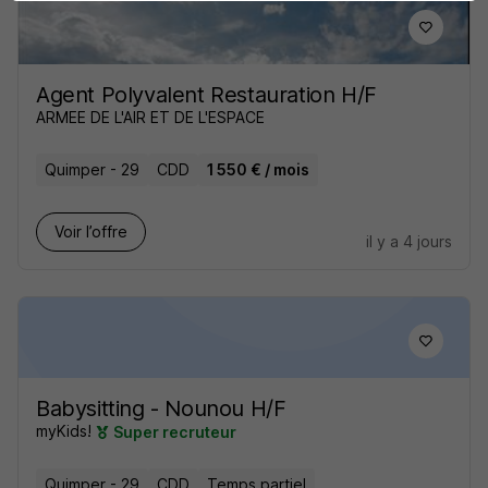
Agent Polyvalent Restauration H/F
ARMEE DE L'AIR ET DE L'ESPACE
Quimper - 29
CDD
1 550 € / mois
Voir l’offre
il y a 4 jours
Babysitting - Nounou H/F
myKids!
Super recruteur
Quimper - 29
CDD
Temps partiel