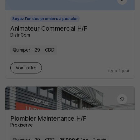
Soyez l'un des premiers à postuler
Animateur Commercial H/F
DistriCom
Quimper - 29
CDD
Voir l’offre
il y a 1 jour
Plombier Maintenance H/F
Proxiserve
Quimper - 29
CDD
25 000 € / an
3 mois