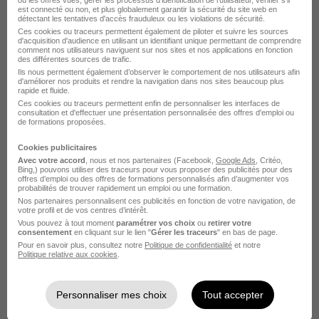
est connecté ou non, et plus globalement garantir la sécurité du site web en
Quimper - 29
CDD
détectant les tentatives d'accès frauduleux ou les violations de sécurité.
Ces cookies ou traceurs permettent également de piloter et suivre les sources
d'acquisition d'audience en utilisant un identifiant unique permettant de comprendre
comment nos utilisateurs naviguent sur nos sites et nos applications en fonction
Voir l’offre
des différentes sources de trafic.
il y a 2 jours
Ils nous permettent également d’observer le comportement de nos utilisateurs afin
d'améliorer nos produits et rendre la navigation dans nos sites beaucoup plus
rapide et fluide.
Ces cookies ou traceurs permettent enfin de personnaliser les interfaces de
consultation et d'effectuer une présentation personnalisée des offres d'emploi ou
de formations proposées.
Cookies publicitaires
Avec votre accord
, nous et nos partenaires (Facebook,
Google Ads
, Critéo,
Bing,) pouvons utiliser des traceurs pour vous proposer des publicités pour des
Contrôleur Aérien H/F
offres d’emploi ou des offres de formations personnalisés afin d’augmenter vos
probabilités de trouver rapidement un emploi ou une formation.
ARMEE DE L'AIR ET DE L'ESPACE
Nos partenaires personnalisent ces publicités en fonction de votre navigation, de
votre profil et de vos centres d’intérêt.
Vous pouvez à tout moment
paramétrer vos choix
ou
retirer votre
Quimper - 29
CDD
1 570 - 2 230 € / mois
consentement
en cliquant sur le lien "
Gérer les traceurs
" en bas de page.
Pour en savoir plus, consultez notre
Politique de confidentialité
et notre
Politique relative aux cookies
.
Voir l’offre
il y a 4 jours
Personnaliser mes choix
Tout accepter