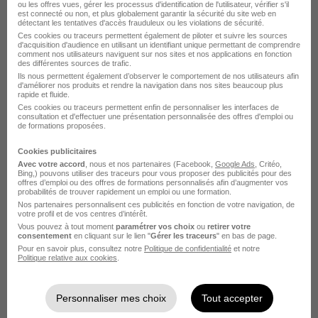
ou les offres vues, gérer les processus d'identification de l'utilisateur, vérifier s'il
est connecté ou non, et plus globalement garantir la sécurité du site web en
détectant les tentatives d'accès frauduleux ou les violations de sécurité.
Fresnes - 94
CDD
Télétravail occasionnel
12 mois
Ces cookies ou traceurs permettent également de piloter et suivre les sources
d'acquisition d'audience en utilisant un identifiant unique permettant de comprendre
comment nos utilisateurs naviguent sur nos sites et nos applications en fonction
des différentes sources de trafic.
Voir l’offre
Ils nous permettent également d’observer le comportement de nos utilisateurs afin
il y a 9 jours
d'améliorer nos produits et rendre la navigation dans nos sites beaucoup plus
rapide et fluide.
Ces cookies ou traceurs permettent enfin de personnaliser les interfaces de
consultation et d'effectuer une présentation personnalisée des offres d'emploi ou
de formations proposées.
Cookies publicitaires
Avec votre accord
, nous et nos partenaires (Facebook,
Google Ads
, Critéo,
Bing,) pouvons utiliser des traceurs pour vous proposer des publicités pour des
offres d’emploi ou des offres de formations personnalisés afin d’augmenter vos
Garde d'Enfant H/F
probabilités de trouver rapidement un emploi ou une formation.
Kinougarde Recrutement
Nos partenaires personnalisent ces publicités en fonction de votre navigation, de
votre profil et de vos centres d’intérêt.
Vous pouvez à tout moment
paramétrer vos choix
ou
retirer votre
consentement
en cliquant sur le lien "
Gérer les traceurs
" en bas de page.
Fresnes - 94
CDD
12,56 € / heure
Pour en savoir plus, consultez notre
Politique de confidentialité
et notre
Politique relative aux cookies
.
Voir l’offre
il y a 15 jours
Personnaliser mes choix
Tout accepter