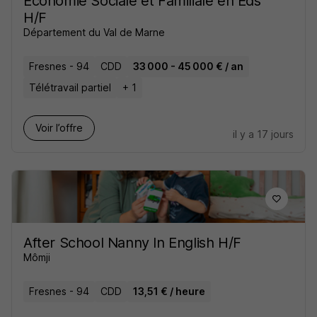
Economie Sociale et Familiale en Eds
H/F
Département du Val de Marne
Fresnes - 94
CDD
33 000 - 45 000 € / an
Télétravail partiel
+ 1
Voir l’offre
il y a 17 jours
After School Nanny In English H/F
Mômji
Fresnes - 94
CDD
13,51 € / heure