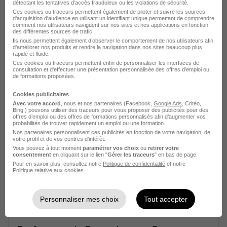
détectant les tentatives d'accès frauduleux ou les violations de sécurité.
Ces cookies ou traceurs permettent également de piloter et suivre les sources
d'acquisition d'audience en utilisant un identifiant unique permettant de comprendre
comment nos utilisateurs naviguent sur nos sites et nos applications en fonction
des différentes sources de trafic.
Ils nous permettent également d’observer le comportement de nos utilisateurs afin
d'améliorer nos produits et rendre la navigation dans nos sites beaucoup plus
rapide et fluide.
Ces cookies ou traceurs permettent enfin de personnaliser les interfaces de
Professeur de Sciences Economiques
consultation et d'effectuer une présentation personnalisée des offres d'emploi ou
de formations proposées.
Soc.Ses pour Cours Particuliers H/F
Anacours
Cookies publicitaires
Avec votre accord
, nous et nos partenaires (Facebook,
Google Ads
, Critéo,
Bing,) pouvons utiliser des traceurs pour vous proposer des publicités pour des
offres d’emploi ou des offres de formations personnalisés afin d’augmenter vos
Aurillac - 15
CDD
20 € / heure
probabilités de trouver rapidement un emploi ou une formation.
Nos partenaires personnalisent ces publicités en fonction de votre navigation, de
votre profil et de vos centres d’intérêt.
Voir l’offre
Vous pouvez à tout moment
paramétrer vos choix
ou
retirer votre
il y a 1 jour
consentement
en cliquant sur le lien "
Gérer les traceurs
" en bas de page.
Pour en savoir plus, consultez notre
Politique de confidentialité
et notre
Politique relative aux cookies
.
Personnaliser mes choix
Tout accepter