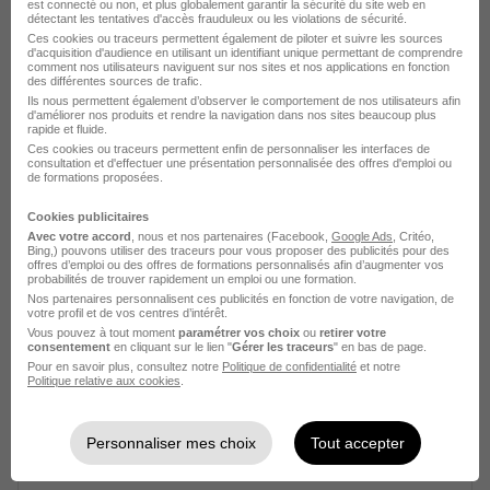
est connecté ou non, et plus globalement garantir la sécurité du site web en
Voir l’offre
détectant les tentatives d'accès frauduleux ou les violations de sécurité.
il y a 3 jours
Ces cookies ou traceurs permettent également de piloter et suivre les sources
d'acquisition d'audience en utilisant un identifiant unique permettant de comprendre
comment nos utilisateurs naviguent sur nos sites et nos applications en fonction
des différentes sources de trafic.
Ils nous permettent également d’observer le comportement de nos utilisateurs afin
d'améliorer nos produits et rendre la navigation dans nos sites beaucoup plus
rapide et fluide.
Ces cookies ou traceurs permettent enfin de personnaliser les interfaces de
consultation et d'effectuer une présentation personnalisée des offres d'emploi ou
de formations proposées.
Conseiller Service Après-Vente H/F
Renault Group
Cookies publicitaires
Avec votre accord
, nous et nos partenaires (Facebook,
Google Ads
, Critéo,
Bing,) pouvons utiliser des traceurs pour vous proposer des publicités pour des
Aurillac - 15
CDI
offres d’emploi ou des offres de formations personnalisés afin d’augmenter vos
probabilités de trouver rapidement un emploi ou une formation.
Nos partenaires personnalisent ces publicités en fonction de votre navigation, de
votre profil et de vos centres d’intérêt.
Voir l’offre
Vous pouvez à tout moment
paramétrer vos choix
ou
retirer votre
il y a 3 jours
consentement
en cliquant sur le lien "
Gérer les traceurs
" en bas de page.
Pour en savoir plus, consultez notre
Politique de confidentialité
et notre
Politique relative aux cookies
.
Personnaliser mes choix
Tout accepter