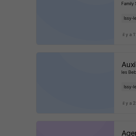
Family
Issy-
il y a 
Auxi
les Be
Issy-
il y a 
Agen