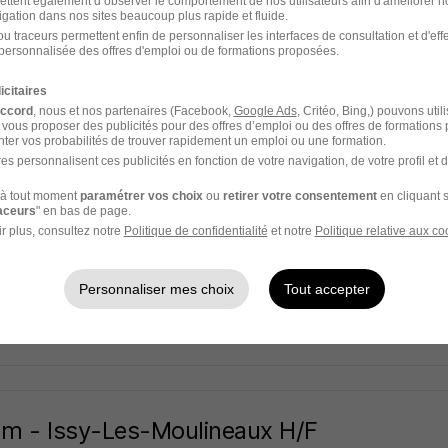
ettent également d’observer le comportement de nos utilisateurs afin d'améliorer no
ites Canailles
igation dans nos sites beaucoup plus rapide et fluide.
u traceurs permettent enfin de personnaliser les interfaces de consultation et d'eff
les-Moulineaux - 92
CDI
2 148 - 2 270 € / mois
personnalisée des offres d'emploi ou de formations proposées.
icitaires
29 jours
accord
, nous et nos partenaires (Facebook,
Google Ads
, Critéo, Bing,) pouvons util
 vous proposer des publicités pour des offres d’emploi ou des offres de formations
ter vos probabilités de trouver rapidement un emploi ou une formation.
es personnalisent ces publicités en fonction de votre navigation, de votre profil et 
à tout moment
paramétrer vos choix
ou
retirer votre consentement
en cliquant s
liaire Petite Enfance H/F
raceurs
" en bas de page.
atch
r plus, consultez notre
Politique de confidentialité
et notre
Politique relative aux co
les-Moulineaux - 92
Intérim
12,31 € / heure
Personnaliser mes choix
Tout accepter
21 heures
m - Issy-Les-Moulineaux H/F