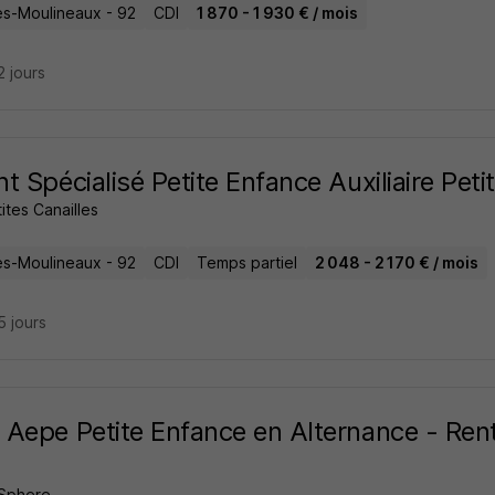
les-Moulineaux - 92
CDI
1 870 - 1 930 € / mois
12 jours
t Spécialisé Petite Enfance Auxiliaire Pet
ites Canailles
les-Moulineaux - 92
CDI
Temps partiel
2 048 - 2 170 € / mois
15 jours
Aepe Petite Enfance en Alternance - Re
 Sphere