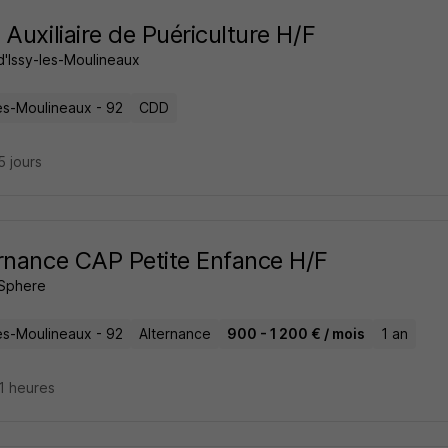
 Auxiliaire de Puériculture H/F
d'Issy-les-Moulineaux
les-Moulineaux - 92
CDD
15 jours
rnance CAP Petite Enfance H/F
 Sphere
les-Moulineaux - 92
Alternance
900 - 1 200 € / mois
1 an
21 heures