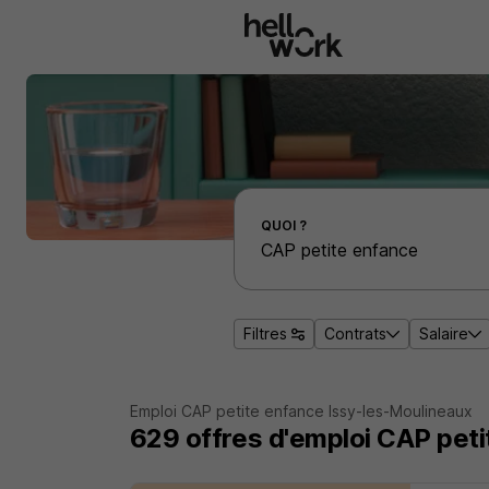
Aller au contenu principal
Effectuer une recherche d'emploi par localité
QUOI ?
Filtres
Contrats
Salaire
Emploi CAP petite enfance Issy-les-Moulineaux
629
offres d'emploi
CAP peti