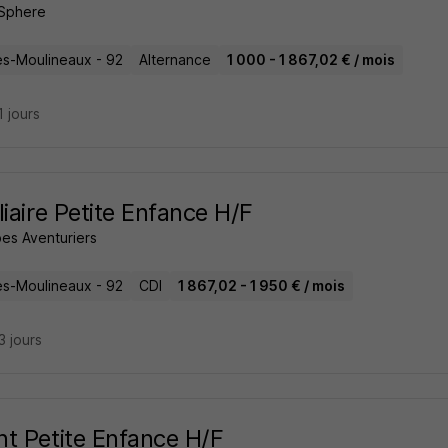
 Sphere
les-Moulineaux - 92
Alternance
1 000 - 1 867,02 € / mois
11 jours
liaire Petite Enfance H/F
bes Aventuriers
les-Moulineaux - 92
CDI
1 867,02 - 1 950 € / mois
23 jours
t Petite Enfance H/F