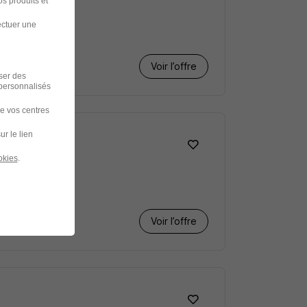
s produits et
ectuer une
Voir l’offre
iser des
 personnalisés
de vos centres
ur le lien
okies
.
Voir l’offre