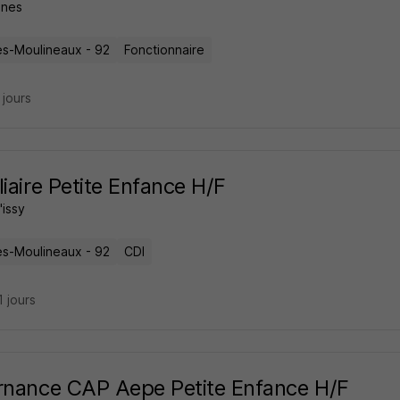
nes
les-Moulineaux - 92
Fonctionnaire
7 jours
liaire Petite Enfance H/F
'issy
les-Moulineaux - 92
CDI
11 jours
rnance CAP Aepe Petite Enfance H/F