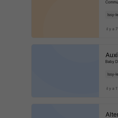
Commu
Issy-
il y a 
Auxi
Baby D
Issy-
il y a 
Alte