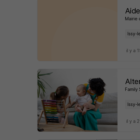
Aide
Mairie 
Issy-
il y a 
Alte
Family
Issy-
il y a 