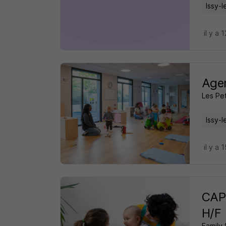
Issy-
il y a 
Agen
Les Pet
Issy-
il y a 
CAP 
H/F
Family