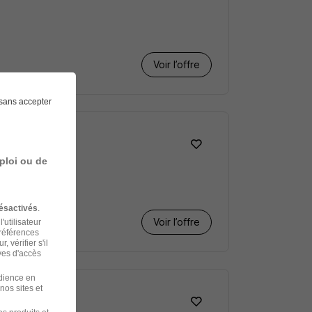
Voir l’offre
sans accepter
ploi ou de
ésactivés
.
Voir l’offre
'utilisateur
préférences
 vérifier s'il
ves d'accès
udience en
nos sites et