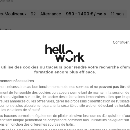
les-Moulineaux - 92
Alternance
950 - 1 400 € / mois
11 mois
13 jours
Continuer 
Petite Enfance - CDI H/F
r job Aix
 utilise des cookies ou traceurs pour rendre votre recherche d’em
formation encore plus efficace.
les-Moulineaux - 92
CDI
1 867,02 - 2 300 € / mois
ictement nécessaires
 sont nécessaires au bon fonctionnement de nos services et
ne peuvent pas être d
amment
de l'ensemble des cookies ou traceurs
permettant de maintenir la session de l
29 jours
t sa navigation sur le site, de stocker des informations temporaires telles que les 
rs, les annonces ou les offres vues, gérer les processus d'identification de l'utilisateur,
ou non, et plus globalement garantir la sécurité du site web en détectant les tentati
les violations de sécurité.
u traceurs permettent également de piloter et suivre les sources d'acquisition d'a
identifiant unique permettant de comprendre comment nos utilisateurs naviguent sur 
liaire Petite Enfance H/F
ns en fonction des différentes sources de trafic.