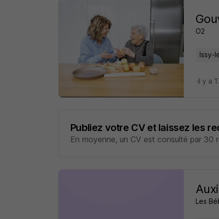
Gouv
O2
Issy-
il y a 
Publiez votre CV et laissez les r
En moyenne, un CV est consulté par 30 re
Auxi
Les Bé