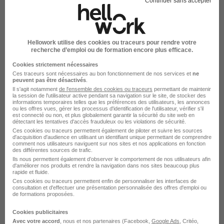
Continuer sans accepter
Voir l’offre
il y a 5 heures
Hellowork utilise des cookies ou traceurs pour rendre votre
recherche d’emploi ou de formation encore plus efficace.
Cookies strictement nécessaires
Ces traceurs sont nécessaires au bon fonctionnement de nos services et
ne
peuvent pas être désactivés
.
Agent Spécialisé Petite Enfance
Il s'agit notamment
de l'ensemble des cookies ou traceurs
permettant de maintenir
Auxiliaire Petite Enfance H/F
la session de l'utilisateur active pendant sa navigation sur le site, de stocker des
informations temporaires telles que les préférences des utilisateurs, les annonces
Les Petites Canailles
ou les offres vues, gérer les processus d'identification de l'utilisateur, vérifier s'il
est connecté ou non, et plus globalement garantir la sécurité du site web en
détectant les tentatives d'accès frauduleux ou les violations de sécurité.
Ces cookies ou traceurs permettent également de piloter et suivre les sources
Enghien-les-Bains - 95
CDI
2 048 - 2 170 € / mois
d'acquisition d'audience en utilisant un identifiant unique permettant de comprendre
comment nos utilisateurs naviguent sur nos sites et nos applications en fonction
des différentes sources de trafic.
Ils nous permettent également d’observer le comportement de nos utilisateurs afin
Voir l’offre
il y a 5 heures
d'améliorer nos produits et rendre la navigation dans nos sites beaucoup plus
rapide et fluide.
Ces cookies ou traceurs permettent enfin de personnaliser les interfaces de
consultation et d'effectuer une présentation personnalisée des offres d'emploi ou
de formations proposées.
Cookies publicitaires
Avec votre accord
, nous et nos partenaires (Facebook,
Google Ads
, Critéo,