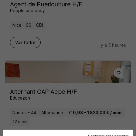
Agent de Puericulture H/F
People and baby
Nice - 06
CDI
Voir l’offre
il y a 5 heures
Alternant CAP Aepe H/F
Educazen
Nantes - 44
Alternance
710,98 - 1 823,03 € / mois
12 mois