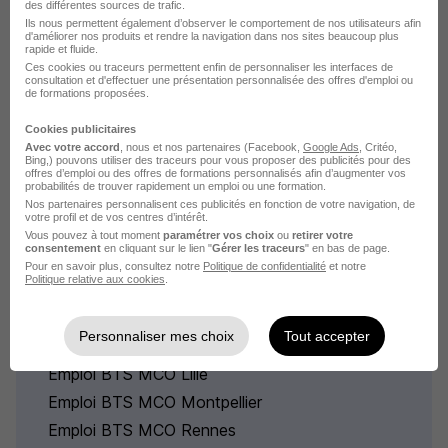
des différentes sources de trafic.
Emploi BTS MCO Aix-en-Provence
Ils nous permettent également d’observer le comportement de nos utilisateurs afin
d'améliorer nos produits et rendre la navigation dans nos sites beaucoup plus
Emploi BTS MCO
rapide et fluide.
Emploi à Aix-en-Provence
Ces cookies ou traceurs permettent enfin de personnaliser les interfaces de
consultation et d'effectuer une présentation personnalisée des offres d'emploi ou
Entreprises qui recrutent à Aix-en-Provence
de formations proposées.
Cookies publicitaires
Avec votre accord
, nous et nos partenaires (Facebook,
Google Ads
, Critéo,
Bing,) pouvons utiliser des traceurs pour vous proposer des publicités pour des
offres d’emploi ou des offres de formations personnalisés afin d’augmenter vos
probabilités de trouver rapidement un emploi ou une formation.
Explorez les offres d'emploi bts
Nos partenaires personnalisent ces publicités en fonction de votre navigation, de
votre profil et de vos centres d’intérêt.
mco par ville les plus
Vous pouvez à tout moment
paramétrer vos choix
ou
retirer votre
consentement
en cliquant sur le lien "
Gérer les traceurs
" en bas de page.
recherchés
Pour en savoir plus, consultez notre
Politique de confidentialité
et notre
Politique relative aux cookies
.
Emploi BTS MCO Paris
Personnaliser mes choix
Tout accepter
Emploi BTS MCO Lyon
Emploi BTS MCO Lille
Emploi BTS MCO Montpellier
Emploi BTS MCO Rennes