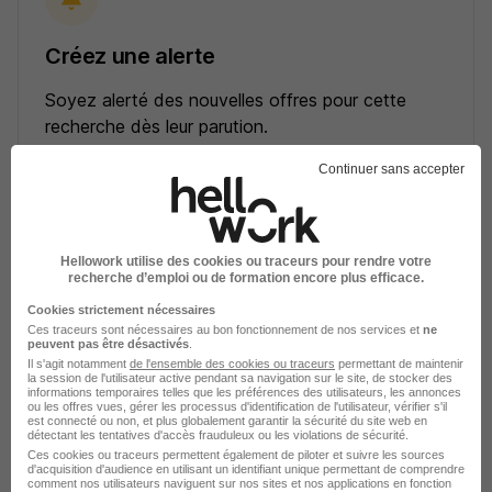
Créez une alerte
Soyez alerté des nouvelles offres pour cette
recherche dès leur parution.
Continuer sans accepter
Créer mon alerte
En cliquant sur "Créer mon alerte", vous acceptez les
CGU
et déclarez avoir pris connaissance de la
Hellowork utilise des cookies ou traceurs pour rendre votre
politique de protection des données du site
recherche d’emploi ou de formation encore plus efficace.
hellowork.com.
Cookies strictement nécessaires
Ces traceurs sont nécessaires au bon fonctionnement de nos services et
ne
peuvent pas être désactivés
.
Il s'agit notamment
de l'ensemble des cookies ou traceurs
permettant de maintenir
la session de l'utilisateur active pendant sa navigation sur le site, de stocker des
informations temporaires telles que les préférences des utilisateurs, les annonces
ou les offres vues, gérer les processus d'identification de l'utilisateur, vérifier s'il
est connecté ou non, et plus globalement garantir la sécurité du site web en
détectant les tentatives d'accès frauduleux ou les violations de sécurité.
Ces cookies ou traceurs permettent également de piloter et suivre les sources
Élargissez votre recherche
d'acquisition d'audience en utilisant un identifiant unique permettant de comprendre
comment nos utilisateurs naviguent sur nos sites et nos applications en fonction