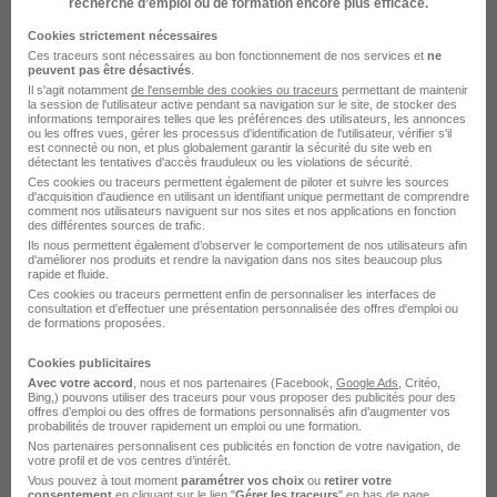
recherche d’emploi ou de formation encore plus efficace.
H/F
Cookies strictement nécessaires
Eureka Éducation
Ces traceurs sont nécessaires au bon fonctionnement de nos services et
ne
peuvent pas être désactivés
.
Il s'agit notamment
de l'ensemble des cookies ou traceurs
permettant de maintenir
Châteauroux - 36
Indépendant
la session de l'utilisateur active pendant sa navigation sur le site, de stocker des
informations temporaires telles que les préférences des utilisateurs, les annonces
ou les offres vues, gérer les processus d'identification de l'utilisateur, vérifier s'il
est connecté ou non, et plus globalement garantir la sécurité du site web en
Voir l’offre
détectant les tentatives d'accès frauduleux ou les violations de sécurité.
il y a 9 jours
Ces cookies ou traceurs permettent également de piloter et suivre les sources
d'acquisition d'audience en utilisant un identifiant unique permettant de comprendre
comment nos utilisateurs naviguent sur nos sites et nos applications en fonction
des différentes sources de trafic.
Ils nous permettent également d’observer le comportement de nos utilisateurs afin
d'améliorer nos produits et rendre la navigation dans nos sites beaucoup plus
rapide et fluide.
Ces cookies ou traceurs permettent enfin de personnaliser les interfaces de
consultation et d'effectuer une présentation personnalisée des offres d'emploi ou
de formations proposées.
Chauffeur Opérateur Assainissement
Cookies publicitaires
H/F
Avec votre accord
, nous et nos partenaires (Facebook,
Google Ads
, Critéo,
Veolia Assainissement et Maintenance
Bing,) pouvons utiliser des traceurs pour vous proposer des publicités pour des
Super recruteur
offres d’emploi ou des offres de formations personnalisés afin d’augmenter vos
probabilités de trouver rapidement un emploi ou une formation.
Nos partenaires personnalisent ces publicités en fonction de votre navigation, de
votre profil et de vos centres d’intérêt.
Châteauroux - 36
CDI
25 000 - 28 000 € / an
Vous pouvez à tout moment
paramétrer vos choix
ou
retirer votre
consentement
en cliquant sur le lien "
Gérer les traceurs
" en bas de page.