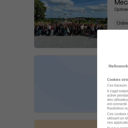
Meca
Optiner
Châte
il y a 
Com
Hellowork
Renaul
Cookies str
Ces traceurs
Châte
Il s'agit not
active pendan
des utilisateu
il y a 
est connecté 
frauduleux ou 
Ces cookies o
utilisant un 
nos applicatio