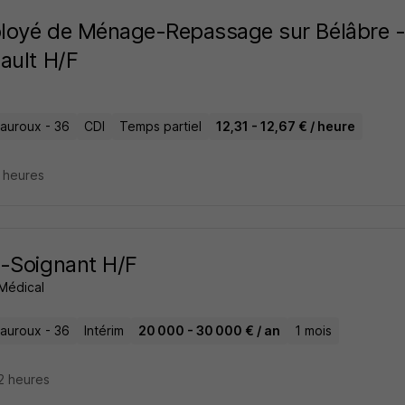
oyé de Ménage-Repassage sur Bélâbre - P
ault H/F
auroux - 36
CDI
Temps partiel
12,31 - 12,67 € / heure
4 heures
-Soignant H/F
 Médical
auroux - 36
Intérim
20 000 - 30 000 € / an
1 mois
12 heures