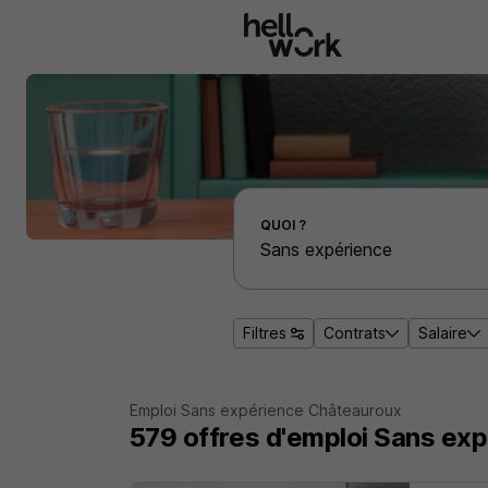
Aller au contenu principal
Effectuer une recherche d'emploi par localité
QUOI ?
Filtres
Contrats
Salaire
Emploi Sans expérience Châteauroux
579
offres d'emploi
Sans exp