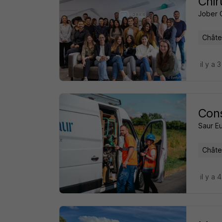
Chir
Jober 
Châte
il y a 
Cons
Saur E
Châte
il y a 