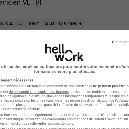
nicien VL H/F
is
auroux - 36
Intérim
12,31 - 13 € / heure
25 jours
Continuer 
ptable H/F
 utilise des cookies ou traceurs pour rendre votre recherche d’em
formation encore plus efficace.
t Group
ictement nécessaires
 sont nécessaires au bon fonctionnement de nos services et
ne peuvent pas être d
auroux - 36
CDI
amment
de l'ensemble des cookies ou traceurs
permettant de maintenir la session de l
t sa navigation sur le site, de stocker des informations temporaires telles que les 
rs, les annonces ou les offres vues, gérer les processus d'identification de l'utilisateur,
4 heures
ou non, et plus globalement garantir la sécurité du site web en détectant les tentati
les violations de sécurité.
u traceurs permettent également de piloter et suivre les sources d'acquisition d'a
identifiant unique permettant de comprendre comment nos utilisateurs naviguent sur 
ns en fonction des différentes sources de trafic.