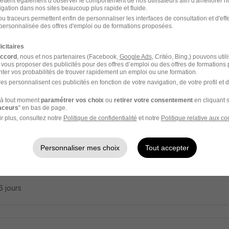
ettent également d’observer le comportement de nos utilisateurs afin d'améliorer no
arateur en Pharmacie d'Officine Intérim H
igation dans nos sites beaucoup plus rapide et fluide.
b
u traceurs permettent enfin de personnaliser les interfaces de consultation et d'eff
Super recruteur
personnalisée des offres d'emploi ou de formations proposées.
auroux - 36
Intérim
19,36 - 24,20 € / heure
1 mois
icitaires
accord
, nous et nos partenaires (Facebook,
Google Ads
, Critéo, Bing,) pouvons util
 vous proposer des publicités pour des offres d’emploi ou des offres de formations
17 jours
ter vos probabilités de trouver rapidement un emploi ou une formation.
es personnalisent ces publicités en fonction de votre navigation, de votre profil et 
à tout moment
paramétrer vos choix
ou
retirer votre consentement
en cliquant s
raceurs
" en bas de page.
r plus, consultez notre
Politique de confidentialité
et notre
Politique relative aux co
macien d'Officine Intérim H/F
b
Super recruteur
Personnaliser mes choix
Tout accepter
auroux - 36
Intérim
31,46 - 37,51 € / heure
1 mois
16 jours