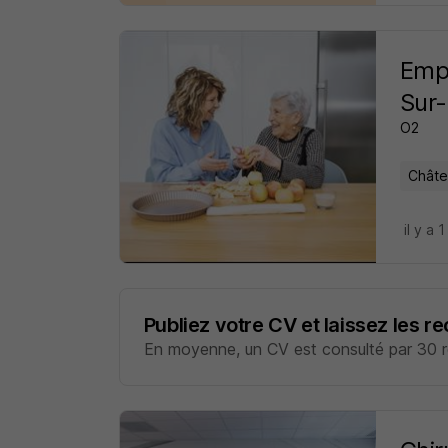
Empl
Sur-
O2
Châte
il y a 1
Publiez votre CV et laissez les r
En moyenne, un CV est consulté par 30 re