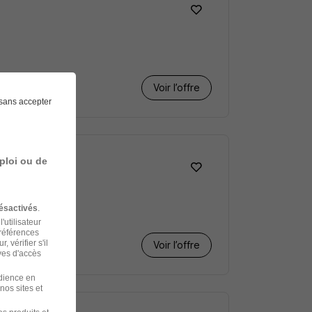
Voir l’offre
sans accepter
ploi ou de
ésactivés
.
'utilisateur
préférences
 vérifier s'il
Voir l’offre
ves d'accès
udience en
nos sites et