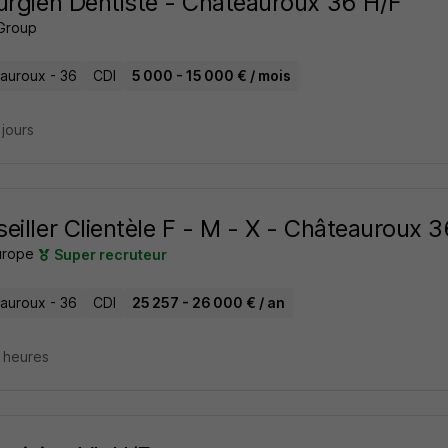
urgien Dentiste - Châteauroux 36 H/F
Group
auroux - 36
CDI
5 000 - 15 000 € / mois
3 jours
eiller Clientèle F - M - X - Châteauroux 
urope
Super recruteur
auroux - 36
CDI
25 257 - 26 000 € / an
4 heures