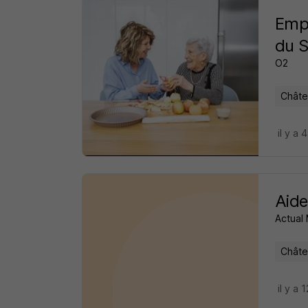
Empl
du S
O2
Châte
il y a 
Aide
Actual
Châte
il y a 