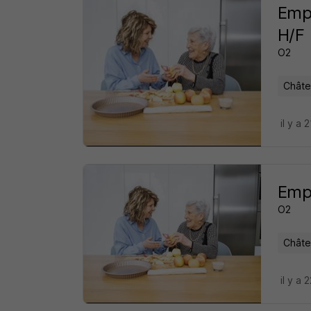
Empl
H/F
O2
Châte
il y a 
Emp
O2
Châte
il y a 