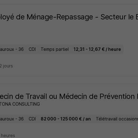
oyé de Ménage-Repassage - Secteur le B
auroux - 36
CDI
Temps partiel
12,31 - 12,67 € / heure
22 jours
cin de Travail ou Médecin de Prévention
e TONA CONSULTING
auroux - 36
CDI
82 000 - 125 000 € / an
Télétravail occasion
4 heures