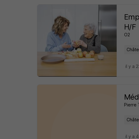
Empl
H/F
O2
Châte
il y a 
Méde
Pierr
Châte
il y a 