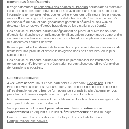
peuvent pas être désactivés
.
à - Tulle 19 H/F
Il s'agit notamment
de l'ensemble des cookies ou traceurs
permettant de maintenir
la session de l'utilisateur active pendant sa navigation sur le site, de stocker des
Manpower RH
informations temporaires telles que les préférences des utilisateurs, les annonces
ou les offres vues, gérer les processus d'identification de l'utilisateur, vérifier s'il
est connecté ou non, et plus globalement garantir la sécurité du site web en
Tulle - 19
Stage
6 mois
détectant les tentatives d'accès frauduleux ou les violations de sécurité.
Ces cookies ou traceurs permettent également de piloter et suivre les sources
d'acquisition d'audience en utilisant un identifiant unique permettant de comprendre
comment nos utilisateurs naviguent sur nos sites et nos applications en fonction
Voir l’offre
des différentes sources de trafic.
il y a 21 jours
Ils nous permettent également d’observer le comportement de nos utilisateurs afin
d'améliorer nos produits et rendre la navigation dans nos sites beaucoup plus
rapide et fluide.
Ces cookies ou traceurs permettent enfin de personnaliser les interfaces de
consultation et d'effectuer une présentation personnalisée des offres d'emploi ou
de formations proposées.
Cookies publicitaires
Avec votre accord
, nous et nos partenaires (Facebook,
Google Ads
, Critéo,
Bing,) pouvons utiliser des traceurs pour vous proposer des publicités pour des
Auxiliaire de Crèche en Alternance
offres d’emploi ou des offres de formations personnalisés afin d’augmenter vos
probabilités de trouver rapidement un emploi ou une formation.
H/F
Nos partenaires personnalisent ces publicités en fonction de votre navigation, de
Walter Learning
votre profil et de vos centres d’intérêt.
Vous pouvez à tout moment
paramétrer vos choix
ou
retirer votre
consentement
en cliquant sur le lien "
Gérer les traceurs
" en bas de page.
Tulle - 19
Alternance
760 - 1 801,80 € / mois
Pour en savoir plus, consultez notre
Politique de confidentialité
et notre
Politique relative aux cookies
.
18 mois