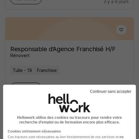
il y a 9 jours
Responsable d'Agence Franchisé H/F
Rénovert
Tulle - 19
Franchise
Voir l’offre
il y a 22 jours
Continuer sans accepter
Hellowork utilise des cookies ou traceurs pour rendre votre
recherche d’emploi ou de formation encore plus efficace.
Cookies strictement nécessaires
Chargé de Recrutement - Stage de 3
Ces traceurs sont nécessaires au bon fonctionnement de nos services et
ne