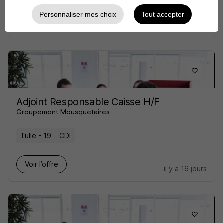
Personnaliser mes choix
Tout accepter
Voir l’offre
il y a 25 jours
Adjoint Responsable Caisse H/F
Groupement Mousquetaires
Tulle - 19
CDI
Voir l’offre
il y a 16 jours