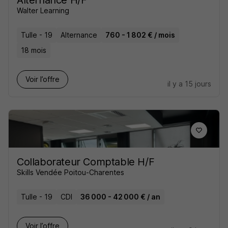
Alternance H/F
Walter Learning
Tulle - 19
Alternance
760 - 1 802 € / mois
18 mois
Voir l’offre
il y a 15 jours
Collaborateur Comptable H/F
Skills Vendée Poitou-Charentes
Tulle - 19
CDI
36 000 - 42 000 € / an
Voir l’offre