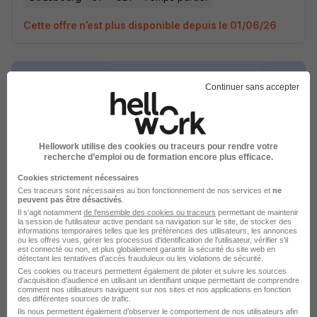
Cette offre n’est plus disponible depuis le 01/06/26
Continuer sans accepter
Commercial Dentaire Grand est -
Hellowork utilise des cookies ou traceurs pour rendre votre
Bourgogne Franche Comté H/F
recherche d’emploi ou de formation encore plus efficace.
Randstad
Cookies strictement nécessaires
Ces traceurs sont nécessaires au bon fonctionnement de nos services et
ne
Strasbourg - 67
CDI
Temps partiel
peuvent pas être désactivés
.
Il s'agit notamment
de l'ensemble des cookies ou traceurs
permettant de maintenir
la session de l'utilisateur active pendant sa navigation sur le site, de stocker des
Cette offre n’est plus disponible depuis le 01/06/26
informations temporaires telles que les préférences des utilisateurs, les annonces
ou les offres vues, gérer les processus d'identification de l'utilisateur, vérifier s'il
est connecté ou non, et plus globalement garantir la sécurité du site web en
détectant les tentatives d'accès frauduleux ou les violations de sécurité.
Ces cookies ou traceurs permettent également de piloter et suivre les sources
d'acquisition d'audience en utilisant un identifiant unique permettant de comprendre
comment nos utilisateurs naviguent sur nos sites et nos applications en fonction
des différentes sources de trafic.
Ils nous permettent également d’observer le comportement de nos utilisateurs afin