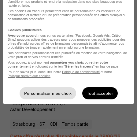
d'améliorer nos produits et rendre la navigation dans nos sites beaucoup plus
rapide et fluide.
Délégué Commercial Assistance
Ces cookies ou traceurs permettent enfin de personnaliser les interfaces de
Respiratoire CDI H/F
consultation et d'effectuer une présentation personnalisée des offres d'emploi ou
de formations proposées.
Aster Développement
Cookies publicitaires
Avec votre accord
, nous et nos partenaires (Facebook,
Google Ads
, Critéo,
Strasbourg - 67
CDI
Temps partiel
Bing,) pouvons utiliser des traceurs pour vous proposer des publicités pour des
offres d’emploi ou des offres de formations personnalisés afin d’augmenter vos
probabilités de trouver rapidement un emploi ou une formation.
Cette offre n’est plus disponible depuis le 09/06/26
Nos partenaires personnalisent ces publicités en fonction de votre navigation, de
votre profil et de vos centres d’intérêt.
Vous pouvez à tout moment
paramétrer vos choix
ou
retirer votre
consentement
en cliquant sur le lien "
Gérer les traceurs
" en bas de page.
Pour en savoir plus, consultez notre
Politique de confidentialité
et notre
Politique relative aux cookies
.
Personnaliser mes choix
Tout accepter
Délégué Commercial Assistance
Respiratoire CDI H/F
Aster Développement
Strasbourg - 67
CDI
Temps partiel
Cette offre n’est plus disponible depuis le 09/06/26