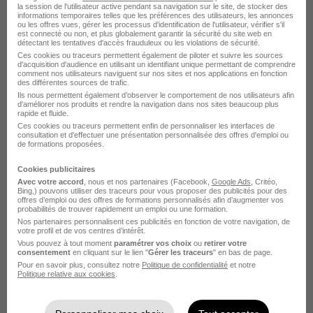
la session de l'utilisateur active pendant sa navigation sur le site, de stocker des
informations temporaires telles que les préférences des utilisateurs, les annonces
ou les offres vues, gérer les processus d'identification de l'utilisateur, vérifier s'il
est connecté ou non, et plus globalement garantir la sécurité du site web en
détectant les tentatives d'accès frauduleux ou les violations de sécurité.
Ces cookies ou traceurs permettent également de piloter et suivre les sources
d'acquisition d'audience en utilisant un identifiant unique permettant de comprendre
comment nos utilisateurs naviguent sur nos sites et nos applications en fonction
Créez une alerte
des différentes sources de trafic.
Ils nous permettent également d’observer le comportement de nos utilisateurs afin
Soyez alerté des nouvelles offres pour cette
d'améliorer nos produits et rendre la navigation dans nos sites beaucoup plus
rapide et fluide.
recherche dès leur parution.
Ces cookies ou traceurs permettent enfin de personnaliser les interfaces de
consultation et d'effectuer une présentation personnalisée des offres d'emploi ou
de formations proposées.
Créer mon alerte
Cookies publicitaires
Avec votre accord
, nous et nos partenaires (Facebook,
Google Ads
, Critéo,
En cliquant sur "Créer mon alerte", vous acceptez les
Bing,) pouvons utiliser des traceurs pour vous proposer des publicités pour des
offres d’emploi ou des offres de formations personnalisés afin d’augmenter vos
CGU
et déclarez avoir pris connaissance de la
probabilités de trouver rapidement un emploi ou une formation.
politique de protection des données du site
Nos partenaires personnalisent ces publicités en fonction de votre navigation, de
hellowork.com.
votre profil et de vos centres d’intérêt.
Vous pouvez à tout moment
paramétrer vos choix
ou
retirer votre
consentement
en cliquant sur le lien "
Gérer les traceurs
" en bas de page.
Pour en savoir plus, consultez notre
Politique de confidentialité
et notre
Politique relative aux cookies
.