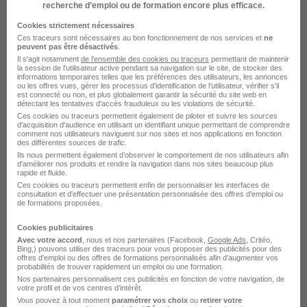
il y a 7 jours
recherche d’emploi ou de formation encore plus efficace.
Cookies strictement nécessaires
Ces traceurs sont nécessaires au bon fonctionnement de nos services et
ne
peuvent pas être désactivés
.
Il s'agit notamment
de l'ensemble des cookies ou traceurs
permettant de maintenir
la session de l'utilisateur active pendant sa navigation sur le site, de stocker des
informations temporaires telles que les préférences des utilisateurs, les annonces
ou les offres vues, gérer les processus d'identification de l'utilisateur, vérifier s'il
est connecté ou non, et plus globalement garantir la sécurité du site web en
détectant les tentatives d'accès frauduleux ou les violations de sécurité.
Chargé Méthodes et Process en
Ces cookies ou traceurs permettent également de piloter et suivre les sources
Alternance H/F
d'acquisition d'audience en utilisant un identifiant unique permettant de comprendre
comment nos utilisateurs naviguent sur nos sites et nos applications en fonction
Carrefour Hypermarches
des différentes sources de trafic.
Ils nous permettent également d’observer le comportement de nos utilisateurs afin
d'améliorer nos produits et rendre la navigation dans nos sites beaucoup plus
Massy - 91
Alternance
492,22 - 1 823,03 € / mois
rapide et fluide.
Ces cookies ou traceurs permettent enfin de personnaliser les interfaces de
consultation et d'effectuer une présentation personnalisée des offres d'emploi ou
de formations proposées.
Voir l’offre
il y a 7 jours
Cookies publicitaires
Avec votre accord
, nous et nos partenaires (Facebook,
Google Ads
, Critéo,
Bing,) pouvons utiliser des traceurs pour vous proposer des publicités pour des
offres d’emploi ou des offres de formations personnalisés afin d’augmenter vos
probabilités de trouver rapidement un emploi ou une formation.
Nos partenaires personnalisent ces publicités en fonction de votre navigation, de
votre profil et de vos centres d’intérêt.
Vous pouvez à tout moment
paramétrer vos choix
ou
retirer votre