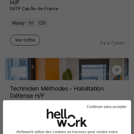
H/F
RATP Cap Île-de-France
Massy - 91
CDI
Voir l’offre
il y a 7 jours
Technicien Méthodes - Habilitation
Défense H/F
BlueDocker
Super recruteur
Continuer sans accepter
Versailles - 78
CDI
25 000 - 30 000 € / an
Hellowork utilise des cookies ou traceurs pour rendre votre
Voir l’offre