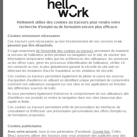
Hellowork utilise des cookies ou traceurs pour rendre votre
Agent Polyvalent Pressing H/F
recherche d’emploi ou de formation encore plus efficace.
aura Pressing
Cookies strictement nécessaires
Ces traceurs sont nécessaires au bon fonctionnement de nos services et
ne
peuvent pas être désactivés
.
Montigny-le-Bretonneux - 78
CDI
Il s'agit notamment
de l'ensemble des cookies ou traceurs
permettant de maintenir
la session de l'utilisateur active pendant sa navigation sur le site, de stocker des
2 180 - 2 700 € / mois
informations temporaires telles que les préférences des utilisateurs, les annonces
ou les offres vues, gérer les processus d'identification de l'utilisateur, vérifier s'il
est connecté ou non, et plus globalement garantir la sécurité du site web en
détectant les tentatives d'accès frauduleux ou les violations de sécurité.
Voir l’offre
Ces cookies ou traceurs permettent également de piloter et suivre les sources
il y a 16 jours
d'acquisition d'audience en utilisant un identifiant unique permettant de comprendre
comment nos utilisateurs naviguent sur nos sites et nos applications en fonction
des différentes sources de trafic.
Ils nous permettent également d’observer le comportement de nos utilisateurs afin
d'améliorer nos produits et rendre la navigation dans nos sites beaucoup plus
rapide et fluide.
Ces cookies ou traceurs permettent enfin de personnaliser les interfaces de
consultation et d'effectuer une présentation personnalisée des offres d'emploi ou
de formations proposées.
Chargé de Pilotage Qualité et
Cookies publicitaires
Performance Alternance H/F
Avec votre accord
, nous et nos partenaires (Facebook,
Google Ads
, Critéo,
Bing,) pouvons utiliser des traceurs pour vous proposer des publicités pour des