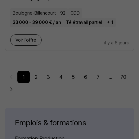
Boulogne-Billancourt - 92
CDD
33 000 - 39 000 € / an
Télétravail partiel
+ 1
Voir l’offre
il y a 6 jours
1
2
3
4
5
6
7
...
70
Emplois & formations
Formation Production