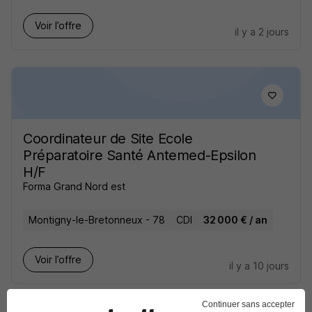
Voir l’offre
il y a 2 jours
Coordinateur de Site Ecole
Préparatoire Santé Antemed-Epsilon
H/F
Forma Grand Nord est
Montigny-le-Bretonneux - 78
CDI
32 000 € / an
Voir l’offre
il y a 10 jours
Continuer sans accepter