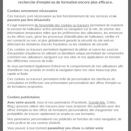
recherche d’emploi ou de formation encore plus efficace.
Cookies strictement nécessaires
Clichy - 92
Alternance
492,22 - 1 823,03 € / mois
Ces traceurs sont nécessaires au bon fonctionnement de nos services et
ne
peuvent pas être désactivés
.
Il s'agit notamment
de l'ensemble des cookies ou traceurs
permettant de maintenir
Voir l’offre
la session de l'utilisateur active pendant sa navigation sur le site, de stocker des
il y a 6 jours
informations temporaires telles que les préférences des utilisateurs, les annonces
ou les offres vues, gérer les processus d'identification de l'utilisateur, vérifier s'il
est connecté ou non, et plus globalement garantir la sécurité du site web en
détectant les tentatives d'accès frauduleux ou les violations de sécurité.
Ces cookies ou traceurs permettent également de piloter et suivre les sources
d'acquisition d'audience en utilisant un identifiant unique permettant de comprendre
comment nos utilisateurs naviguent sur nos sites et nos applications en fonction
des différentes sources de trafic.
Ils nous permettent également d’observer le comportement de nos utilisateurs afin
d'améliorer nos produits et rendre la navigation dans nos sites beaucoup plus
rapide et fluide.
Technicien Méthode Maintenance et
Ces cookies ou traceurs permettent enfin de personnaliser les interfaces de
Métrologie H/F
consultation et d'effectuer une présentation personnalisée des offres d'emploi ou
de formations proposées.
SCIENTECH Intérim
Cookies publicitaires
Avec votre accord
, nous et nos partenaires (Facebook,
Google Ads
, Critéo,
Gennevilliers - 92
Intérim
Bing,) pouvons utiliser des traceurs pour vous proposer des publicités pour des
offres d’emploi ou des offres de formations personnalisés afin d’augmenter vos
probabilités de trouver rapidement un emploi ou une formation.
Nos partenaires personnalisent ces publicités en fonction de votre navigation, de
Voir l’offre
il y a 6 jours
votre profil et de vos centres d’intérêt.
Vous pouvez à tout moment
paramétrer vos choix
ou
retirer votre