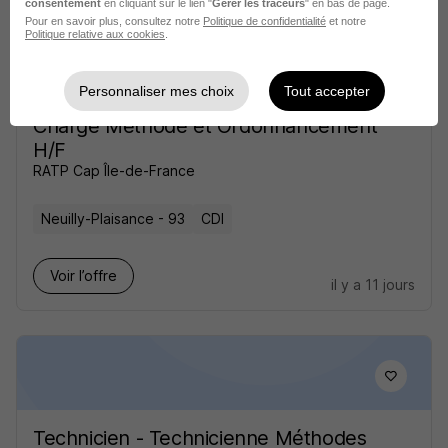
consentement
en cliquant sur le lien "
Gérer les traceurs
" en bas de page.
Pour en savoir plus, consultez notre
Politique de confidentialité
et notre
Politique relative aux cookies
.
Personnaliser mes choix
Tout accepter
Chargé Méthode et Ordonnancement
H/F
RATP Cap Île-de-France
Neuilly-Plaisance - 93
CDI
Voir l’offre
il y a 11 jours
Technicien - Technicienne Méthodes