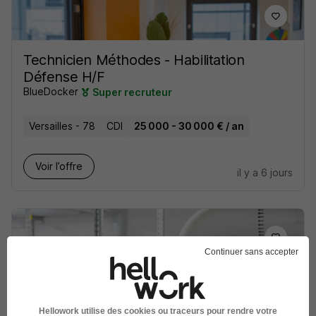
Technicien Méthodes - Habilitation
Défense H/F
BlueDocker
Super recruteur
Versailles - 78
CDI
25 000 - 30 000 € / an
Voir l’offre
il y a 6 jours
Continuer sans accepter
Apprenti Technicien Méthodes
Secteur BTP - Licence ou Master H/F
MYRIUM
Hellowork utilise des cookies ou traceurs pour rendre votre