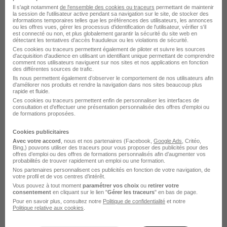
Il s'agit notamment
de l'ensemble des cookies ou traceurs
permettant de maintenir
Emploi Agent de sécurité incendie
la session de l'utilisateur active pendant sa navigation sur le site, de stocker des
informations temporaires telles que les préférences des utilisateurs, les annonces
Emploi Ascensoriste
ou les offres vues, gérer les processus d'identification de l'utilisateur, vérifier s'il
est connecté ou non, et plus globalement garantir la sécurité du site web en
Emploi Chargé de la prévention sécurité
détectant les tentatives d'accès frauduleux ou les violations de sécurité.
Ces cookies ou traceurs permettent également de piloter et suivre les sources
Emploi Gardien d'immeuble
d'acquisition d'audience en utilisant un identifiant unique permettant de comprendre
comment nos utilisateurs naviguent sur nos sites et nos applications en fonction
des différentes sources de trafic.
Voir plus
Ils nous permettent également d’observer le comportement de nos utilisateurs afin
d'améliorer nos produits et rendre la navigation dans nos sites beaucoup plus
rapide et fluide.
Ces cookies ou traceurs permettent enfin de personnaliser les interfaces de
consultation et d'effectuer une présentation personnalisée des offres d'emploi ou
de formations proposées.
Cookies publicitaires
L'emploi Surveillant de nuit dans
Avec votre accord
, nous et nos partenaires (Facebook,
Google Ads
, Critéo,
Bing,) pouvons utiliser des traceurs pour vous proposer des publicités pour des
les autres villes
offres d’emploi ou des offres de formations personnalisés afin d’augmenter vos
probabilités de trouver rapidement un emploi ou une formation.
Nos partenaires personnalisent ces publicités en fonction de votre navigation, de
votre profil et de vos centres d’intérêt.
Emploi Surveillant de nuit Ambérieu-en-Bugey
Vous pouvez à tout moment
paramétrer vos choix
ou
retirer votre
Emploi Surveillant de nuit Plateau d'Hauteville
consentement
en cliquant sur le lien "
Gérer les traceurs
" en bas de page.
Pour en savoir plus, consultez notre
Politique de confidentialité
et notre
Politique relative aux cookies
.
Parcourir toutes les offres de Surveillant de nuit