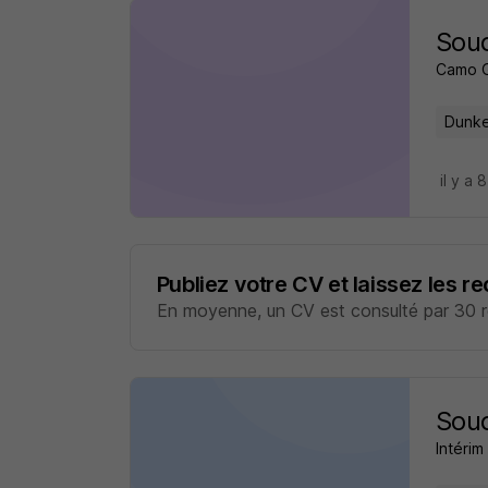
Soud
Camo 
Dunke
il y a 
Publiez votre CV et laissez les r
En moyenne, un CV est consulté par 30 re
Soud
Intéri