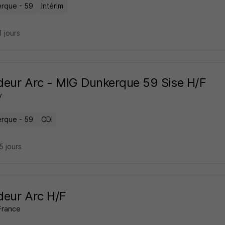
rque - 59
Intérim
11 jours
eur Arc - MIG Dunkerque 59 Sise H/F
v
rque - 59
CDI
25 jours
eur Arc H/F
France