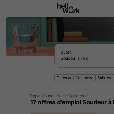
Aller au contenu principal
Effectuer une recherche d'emploi par localité
QUOI ?
Filtres
Contrats
Salaire
Emploi Soudeur à l'arc Dunkerque
17
offres d'emploi
Soudeur à 