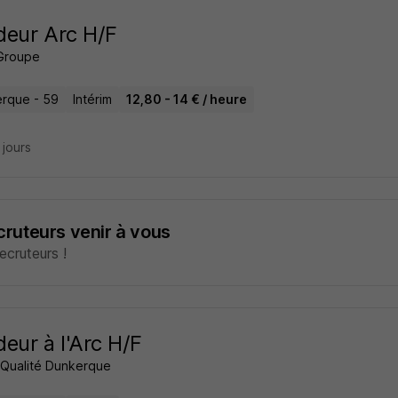
eur Arc H/F
Groupe
rque - 59
Intérim
12,80 - 14 € / heure
8 jours
ecruteurs venir à vous
cruteurs !
eur à l'Arc H/F
m Qualité Dunkerque