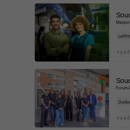
Soud
Manpo
Leffr
il y a 
Soud
ForumJ
Dunke
il y a 