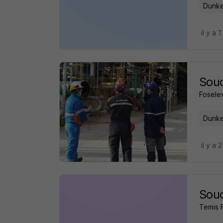
Dunke
il y a 
Soud
Fosele
Dunke
il y a 
Soud
Temis 