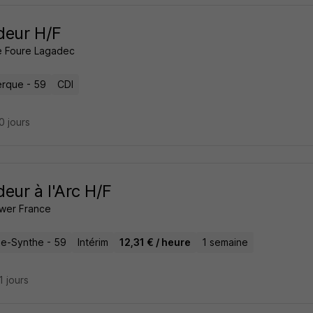
deur H/F
 Foure Lagadec
rque - 59
CDI
20 jours
eur à l'Arc H/F
wer France
e-Synthe - 59
Intérim
12,31 € / heure
1 semaine
21 jours