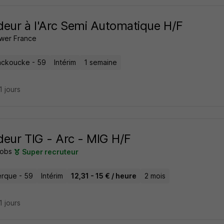
eur à l'Arc Semi Automatique H/F
wer France
inckoucke - 59
Intérim
1 semaine
21 jours
eur TIG - Arc - MIG H/F
obs
Super recruteur
rque - 59
Intérim
12,31 - 15 € / heure
2 mois
21 jours