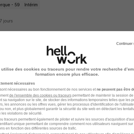
rque - 59
Intérim
27 jours
Continuer 
eur Arc H/F
 utilise des cookies ou traceurs pour rendre votre recherche d’em
es - 59
Intérim
14,50 € / heure
formation encore plus efficace.
ictement nécessaires
2 jours
 sont nécessaires au bon fonctionnement de nos services et
ne peuvent pas être d
amment
de l'ensemble des cookies ou traceurs
permettant de maintenir la session de l
t sa navigation sur le site, de stocker des informations temporaires telles que les 
rs, les annonces ou les offres vues, gérer les processus d'identification de l'utilisateur,
ou non, et plus globalement garantir la sécurité du site web en détectant les tentati
les violations de sécurité.
eur Arc Reparation Charpente Grande Sy
u traceurs permettent également de piloter et suivre les sources d'acquisition d'a
identifiant unique permettant de comprendre comment nos utilisateurs naviguent sur 
 Emploi
Super recruteur
ns en fonction des différentes sources de trafic.