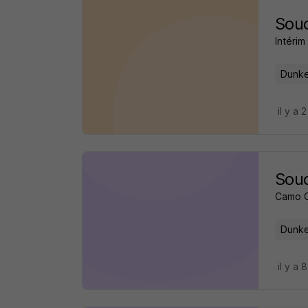
Soud
Intéri
Dunke
il y a 
Soud
Camo 
Dunke
il y a 