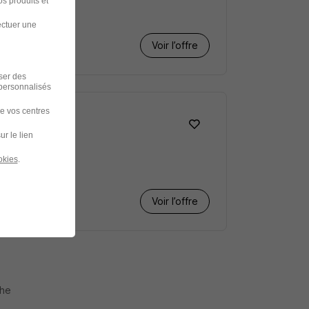
s produits et
ectuer une
Voir l’offre
iser des
 personnalisés
de vos centres
ur le lien
okies
.
Voir l’offre
che