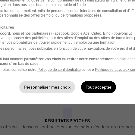
ettent également d’observer le comportement de nos utilisateurs afin d'améliorer no
igation dans nos sites beaucoup plus rapide et fluide.
e-Synthe - 59
Intérim
16,50 € / heure
3 semaines
u traceurs permettent enfin de personnaliser les interfaces de consultation et d'eff
personnalisée des offres d'emploi ou de formations proposées.
6 jours
icitaires
accord
, nous et nos partenaires (Facebook,
Google Ads
, Critéo, Bing,) pouvons util
 vous proposer des publicités pour des offres d’emploi ou des offres de formations
ter vos probabilités de trouver rapidement un emploi ou une formation.
es personnalisent ces publicités en fonction de votre navigation, de votre profil et 
eur Arc H/F
à tout moment
paramétrer vos choix
ou
retirer votre consentement
en cliquant s
Technique Organisation
raceurs
" en bas de page.
r plus, consultez notre
Politique de confidentialité
et notre
Politique relative aux co
e-Synthe - 59
Intérim
Personnaliser mes choix
Tout accepter
8 jours
RÉSULTATS PROCHES
s offres ci-dessous sont basées sur les mots-clés de votre recher