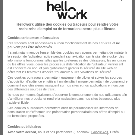
Élargissez votre recherche
Emploi Responsable performance industrielle
Corbeil-Essonnes
Hellowork utilise des cookies ou traceurs pour rendre votre
recherche d’emploi ou de formation encore plus efficace.
Emploi Industrie à Corbeil-Essonnes
Emploi à Corbeil-Essonnes
Cookies strictement nécessaires
Entreprises qui recrutent à Corbeil-Essonnes
Ces traceurs sont nécessaires au bon fonctionnement de nos services et
ne
peuvent pas être désactivés
.
Il s'agit notamment
de l'ensemble des cookies ou traceurs
permettant de maintenir
la session de l'utilisateur active pendant sa navigation sur le site, de stocker des
informations temporaires telles que les préférences des utilisateurs, les annonces
ou les offres vues, gérer les processus d'identification de l'utilisateur, vérifier s'il
est connecté ou non, et plus globalement garantir la sécurité du site web en
détectant les tentatives d'accès frauduleux ou les violations de sécurité.
Emplois & formations
Ces cookies ou traceurs permettent également de piloter et suivre les sources
d'acquisition d'audience en utilisant un identifiant unique permettant de comprendre
comment nos utilisateurs naviguent sur nos sites et nos applications en fonction
des différentes sources de trafic.
Emploi Responsable performance industrielle
Ils nous permettent également d’observer le comportement de nos utilisateurs afin
d'améliorer nos produits et rendre la navigation dans nos sites beaucoup plus
Emploi Industrie
rapide et fluide.
Ces cookies ou traceurs permettent enfin de personnaliser les interfaces de
Emploi Responsable performance industrielle
consultation et d'effectuer une présentation personnalisée des offres d'emploi ou
de formations proposées.
Essonne
Cookies publicitaires
Avec votre accord
, nous et nos partenaires (Facebook,
Google Ads
, Critéo,