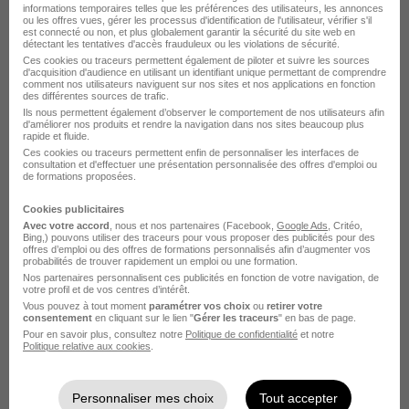
informations temporaires telles que les préférences des utilisateurs, les annonces
ou les offres vues, gérer les processus d'identification de l'utilisateur, vérifier s'il
est connecté ou non, et plus globalement garantir la sécurité du site web en
détectant les tentatives d'accès frauduleux ou les violations de sécurité.
Ces cookies ou traceurs permettent également de piloter et suivre les sources
d'acquisition d'audience en utilisant un identifiant unique permettant de comprendre
comment nos utilisateurs naviguent sur nos sites et nos applications en fonction
des différentes sources de trafic.
Manoeuvre TP - BTP H/F
Ils nous permettent également d’observer le comportement de nos utilisateurs afin
d'améliorer nos produits et rendre la navigation dans nos sites beaucoup plus
Adéquat recrute pour Adéquat...
rapide et fluide.
Ces cookies ou traceurs permettent enfin de personnaliser les interfaces de
consultation et d'effectuer une présentation personnalisée des offres d'emploi ou
Ancenis-Saint-Géréon - 44
Intérim
de formations proposées.
1 867,02 - 2 250 € / mois
3 mois
Cookies publicitaires
Avec votre accord
, nous et nos partenaires (Facebook,
Google Ads
, Critéo,
Bing,) pouvons utiliser des traceurs pour vous proposer des publicités pour des
Voir l’offre
offres d’emploi ou des offres de formations personnalisés afin d’augmenter vos
il y a 5 jours
probabilités de trouver rapidement un emploi ou une formation.
Nos partenaires personnalisent ces publicités en fonction de votre navigation, de
votre profil et de vos centres d’intérêt.
Vous pouvez à tout moment
paramétrer vos choix
ou
retirer votre
consentement
en cliquant sur le lien "
Gérer les traceurs
" en bas de page.
Pour en savoir plus, consultez notre
Politique de confidentialité
et notre
Politique relative aux cookies
.
Agent de Rénovation d'Équipements
Personnaliser mes choix
Tout accepter