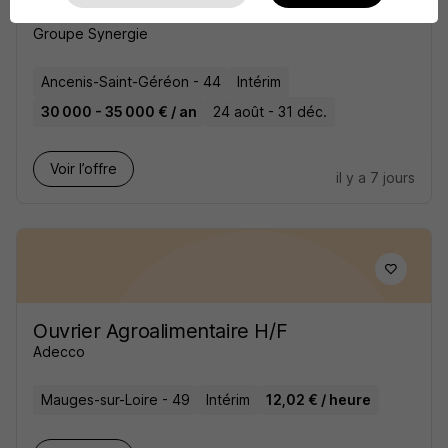
Industriels H/F
Groupe Synergie
Ancenis-Saint-Géréon - 44
Intérim
30 000 - 35 000 € / an
24 août - 31 déc.
Voir l’offre
il y a 7 jours
Ouvrier Agroalimentaire H/F
Adecco
Mauges-sur-Loire - 49
Intérim
12,02 € / heure