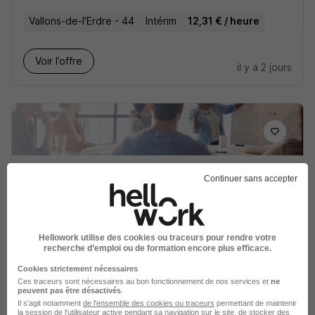
Vallons-de-l'Erdre - 44
Intérim
12,31 € / heure
Voir l’offre
il y a 2 jours
Ouvrier Agroalimentaire H/F
Continuer sans accepter
Groupe Synergie
Mauges-sur-Loire - 49
CDI
20 000 - 25 000 € / an
Hellowork utilise des cookies ou traceurs pour rendre votre
Début le 16 août
recherche d’emploi ou de formation encore plus efficace.
Cookies strictement nécessaires
Ces traceurs sont nécessaires au bon fonctionnement de nos services et
ne
Voir l’offre
il y a 2 jours
peuvent pas être désactivés
.
Il s'agit notamment
de l'ensemble des cookies ou traceurs
permettant de maintenir
la session de l'utilisateur active pendant sa navigation sur le site, de stocker des