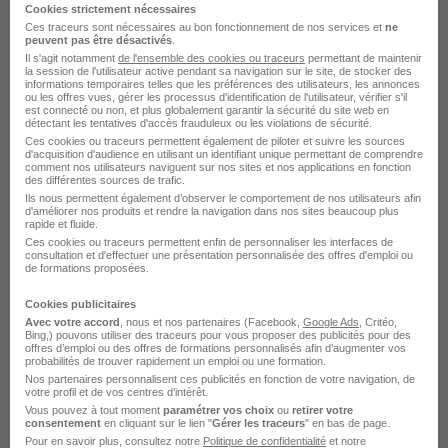
Cookies strictement nécessaires
Ancenis-Saint-Géréon - 44
Intérim
Ces traceurs sont nécessaires au bon fonctionnement de nos services et
ne
peuvent pas être désactivés
.
12,31 - 16 € / heure
3 mois
Il s'agit notamment
de l'ensemble des cookies ou traceurs
permettant de maintenir
la session de l'utilisateur active pendant sa navigation sur le site, de stocker des
informations temporaires telles que les préférences des utilisateurs, les annonces
ou les offres vues, gérer les processus d'identification de l'utilisateur, vérifier s'il
Voir l’offre
il y a 17 jours
est connecté ou non, et plus globalement garantir la sécurité du site web en
détectant les tentatives d'accès frauduleux ou les violations de sécurité.
Ces cookies ou traceurs permettent également de piloter et suivre les sources
d'acquisition d'audience en utilisant un identifiant unique permettant de comprendre
comment nos utilisateurs naviguent sur nos sites et nos applications en fonction
des différentes sources de trafic.
Ils nous permettent également d’observer le comportement de nos utilisateurs afin
d'améliorer nos produits et rendre la navigation dans nos sites beaucoup plus
rapide et fluide.
Ces cookies ou traceurs permettent enfin de personnaliser les interfaces de
consultation et d'effectuer une présentation personnalisée des offres d'emploi ou
Maçon - Maçonne H/F
de formations proposées.
Morineau Construction
Cookies publicitaires
Avec votre accord
, nous et nos partenaires (Facebook,
Google Ads
, Critéo,
Orée d'Anjou - 49
CDI
2 100 - 2 700 € / mois
Bing,) pouvons utiliser des traceurs pour vous proposer des publicités pour des
offres d’emploi ou des offres de formations personnalisés afin d’augmenter vos
probabilités de trouver rapidement un emploi ou une formation.
Nos partenaires personnalisent ces publicités en fonction de votre navigation, de
Voir l’offre
votre profil et de vos centres d’intérêt.
il y a 17 jours
Vous pouvez à tout moment
paramétrer vos choix
ou
retirer votre
consentement
en cliquant sur le lien "
Gérer les traceurs
" en bas de page.
Pour en savoir plus, consultez notre
Politique de confidentialité
et notre