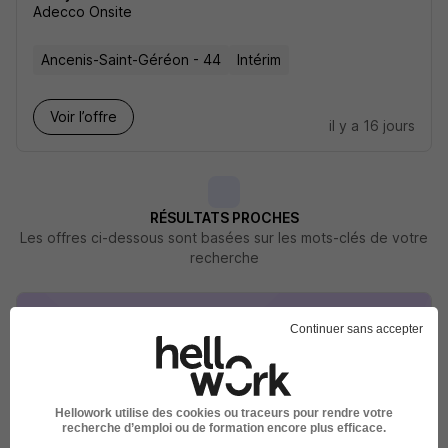
Adecco Onsite
Ancenis-Saint-Géréon - 44
Intérim
Voir l’offre
il y a 16 jours
RÉSULTATS PROCHES
Les offres ci-dessous sont basées sur les mots-clés de votre
recherche
Continuer sans accepter
Coffreur Bancheur H/F
Hellowork utilise des cookies ou traceurs pour rendre votre
Metier Interim & CDI
recherche d’emploi ou de formation encore plus efficace.