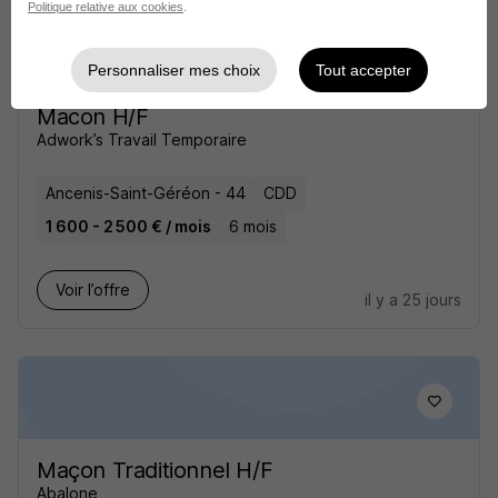
Politique relative aux cookies
.
Personnaliser mes choix
Tout accepter
Macon H/F
Adwork’s Travail Temporaire
Ancenis-Saint-Géréon - 44
CDD
1 600 - 2 500 € / mois
6 mois
Voir l’offre
il y a 25 jours
Maçon Traditionnel H/F
Abalone