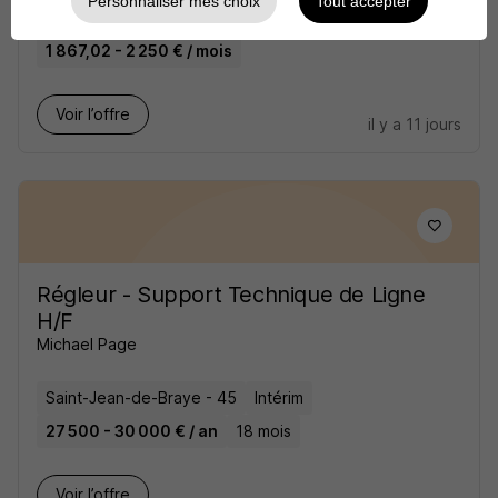
Personnaliser mes choix
Tout accepter
Meung-sur-Loire - 45
Intérim
1 867,02 - 2 250 € / mois
Voir l’offre
il y a 11 jours
Régleur - Support Technique de Ligne
H/F
Michael Page
Saint-Jean-de-Braye - 45
Intérim
27 500 - 30 000 € / an
18 mois
Voir l’offre