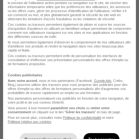
la session de l'utilisateur active pendant sa navigation sur le site, de stocker des
informations temporaires telles que les préférences des utilisateurs, les annonces
ou les offres vues, gérer les processus d'identification de l'utilisateur, vérifier s'il
est connecté ou non, et plus globalement garantir la sécurité du site web en
détectant les tentatives d'accès frauduleux ou les violations de sécurité.
Opérateur Régleur Meulage H/F
Ces cookies ou traceurs permettent également de piloter et suivre les sources
d'acquisition d'audience en utilisant un identifiant unique permettant de comprendre
Adéquat recrute pour Adéquat...
comment nos utilisateurs naviguent sur nos sites et nos applications en fonction
des différentes sources de trafic.
Ils nous permettent également d’observer le comportement de nos utilisateurs afin
d'améliorer nos produits et rendre la navigation dans nos sites beaucoup plus
Meung-sur-Loire - 45
CDI
1 867,02 - 2 250 € / mois
rapide et fluide.
Ces cookies ou traceurs permettent enfin de personnaliser les interfaces de
consultation et d'effectuer une présentation personnalisée des offres d'emploi ou
de formations proposées.
Voir l’offre
il y a 11 jours
Cookies publicitaires
Avec votre accord
, nous et nos partenaires (Facebook,
Google Ads
, Critéo,
Bing,) pouvons utiliser des traceurs pour vous proposer des publicités pour des
offres d’emploi ou des offres de formations personnalisés afin d’augmenter vos
probabilités de trouver rapidement un emploi ou une formation.
Nos partenaires personnalisent ces publicités en fonction de votre navigation, de
votre profil et de vos centres d’intérêt.
Vous pouvez à tout moment
paramétrer vos choix
ou
retirer votre
consentement
en cliquant sur le lien "
Gérer les traceurs
" en bas de page.
Opérateur Régleur Secteur
Pour en savoir plus, consultez notre
Politique de confidentialité
et notre
Beaugency H/F
Politique relative aux cookies
.
Adéquat recrute pour Adéquat...