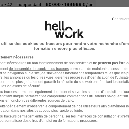
e - 42
Indépendant
60 000 - 199 999 € / an
Continuer 
17 jours
 utilise des cookies ou traceurs pour rendre votre recherche d’em
eiller Immobilier Transaction H/F
formation encore plus efficace.
ictement nécessaires
 sont nécessaires au bon fonctionnement de nos services et
ne peuvent pas être d
amment
de l'ensemble des cookies ou traceurs
permettant de maintenir la session de l
e - 42
Indépendant
t sa navigation sur le site, de stocker des informations temporaires telles que les 
rs, les annonces ou les offres vues, gérer les processus d'identification de l'utilisateur,
ou non, et plus globalement garantir la sécurité du site web en détectant les tentati
21 jours
les violations de sécurité.
u traceurs permettent également de piloter et suivre les sources d'acquisition d'a
identifiant unique permettant de comprendre comment nos utilisateurs naviguent sur 
ns en fonction des différentes sources de trafic.
ettent également d’observer le comportement de nos utilisateurs afin d'améliorer no
igation dans nos sites beaucoup plus rapide et fluide.
u traceurs permettent enfin de personnaliser les interfaces de consultation et d'eff
personnalisée des offres d'emploi ou de formations proposées.