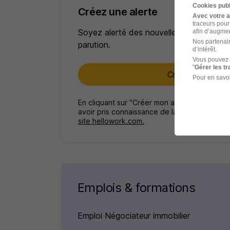
Cookies publ
Créez une alerte
Avec votre 
traceurs pour
Soyez alerté des nouvelles offres pour 
afin d’augmen
Nos partenair
parution.
d’intérêt.
Vous pouvez 
"
Gérer les t
Créer mon alert
Pour en savoi
En cliquant sur "Créer mon alerte", vous ac
avoir pris connaissance de la
politique de p
site hellowork.com.
Emplois & formations
Emploi Négociateur immobilier