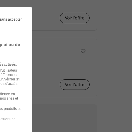
Voir l’offre
sans accepter
ploi ou de
ésactivés
.
'utilisateur
préférences
 vérifier s'il
ves d'accès
Voir l’offre
udience en
nos sites et
s produits et
ectuer une