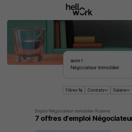
Aller au contenu principal
Effectuer une recherche d'emploi par localité
QUOI ?
Filtres
Contrats
Salaire
Emploi Négociateur immobilier Roanne
7
offres d'emploi
Négociateur