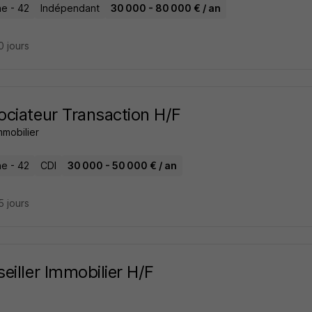
e - 42
Indépendant
30 000 - 80 000 € / an
10 jours
ciateur Transaction H/F
mmobilier
e - 42
CDI
30 000 - 50 000 € / an
15 jours
eiller Immobilier H/F