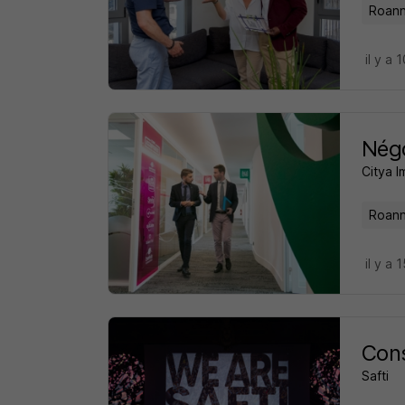
Roann
il y a 
Négo
Citya I
Roann
il y a 
Cons
Safti