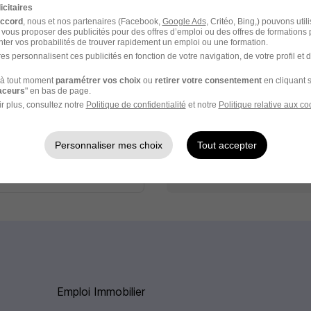
icitaires
Élargissez votre r
accord
, nous et nos partenaires (Facebook,
Google Ads
, Critéo, Bing,) pouvons util
 vous proposer des publicités pour des offres d’emploi ou des offres de formations
Emploi Négociateur imm
cette recherche dès leur
ter vos probabilités de trouver rapidement un emploi ou une formation.
es personnalisent ces publicités en fonction de votre navigation, de votre profil et 
Emploi Immobilier à Roann
à tout moment
paramétrer vos choix
ou
retirer votre consentement
en cliquant s
Emploi à Roanne
raceurs
" en bas de page.
Entreprises qui recrutent
e
r plus, consultez notre
Politique de confidentialité
et notre
Politique relative aux co
ceptez les
CGU
et déclarez
Personnaliser mes choix
Tout accepter
rotection des données du
Emploi Immobilier