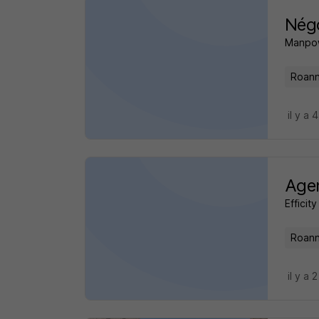
Négo
Manpo
Roann
il y a 
Agen
Efficity
Roann
il y a 