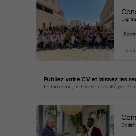
Cons
Capifr
Roann
il y a 
Publiez votre CV et laissez les r
En moyenne, un CV est consulté par 30 re
Cons
Optim