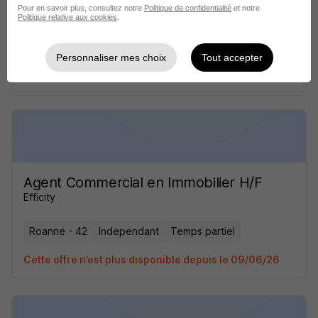
Pour en savoir plus, consultez notre
Politique de confidentialité
et notre
Optimhome
Politique relative aux cookies
.
Roanne - 42
Independant
Temps partiel
Personnaliser mes choix
Tout accepter
Cette offre n’est plus disponible depuis le 19/05/26
Agent Commercial en Immobilier H/F
Efficity
Roanne - 42
Independant
Temps partiel
Cette offre n’est plus disponible depuis le 09/06/26