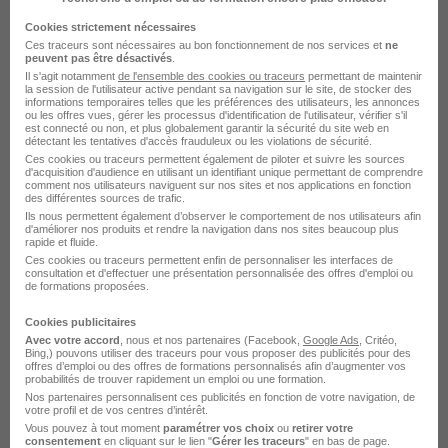
Emploi Immobilier à Roanne
Emploi à Roanne
Cookies strictement nécessaires
Entreprises qui recrutent à Roanne
Ces traceurs sont nécessaires au bon fonctionnement de nos services et
ne
peuvent pas être désactivés
.
Il s'agit notamment
de l'ensemble des cookies ou traceurs
permettant de maintenir
la session de l'utilisateur active pendant sa navigation sur le site, de stocker des
informations temporaires telles que les préférences des utilisateurs, les annonces
ou les offres vues, gérer les processus d'identification de l'utilisateur, vérifier s'il
est connecté ou non, et plus globalement garantir la sécurité du site web en
détectant les tentatives d'accès frauduleux ou les violations de sécurité.
Ces cookies ou traceurs permettent également de piloter et suivre les sources
d'acquisition d'audience en utilisant un identifiant unique permettant de comprendre
Agent Commercial en Immobilier H/F
comment nos utilisateurs naviguent sur nos sites et nos applications en fonction
des différentes sources de trafic.
Optimhome
Ils nous permettent également d’observer le comportement de nos utilisateurs afin
d'améliorer nos produits et rendre la navigation dans nos sites beaucoup plus
rapide et fluide.
Roanne - 42
Independant
Temps partiel
Ces cookies ou traceurs permettent enfin de personnaliser les interfaces de
consultation et d'effectuer une présentation personnalisée des offres d'emploi ou
de formations proposées.
Cette offre n’est plus disponible depuis le 19/05/26
Cookies publicitaires
Avec votre accord
, nous et nos partenaires (Facebook,
Google Ads
, Critéo,
Bing,) pouvons utiliser des traceurs pour vous proposer des publicités pour des
offres d’emploi ou des offres de formations personnalisés afin d’augmenter vos
probabilités de trouver rapidement un emploi ou une formation.
Nos partenaires personnalisent ces publicités en fonction de votre navigation, de
votre profil et de vos centres d’intérêt.
Vous pouvez à tout moment
paramétrer vos choix
ou
retirer votre
Agent Commercial en Immobilier H/F
consentement
en cliquant sur le lien "
Gérer les traceurs
" en bas de page.