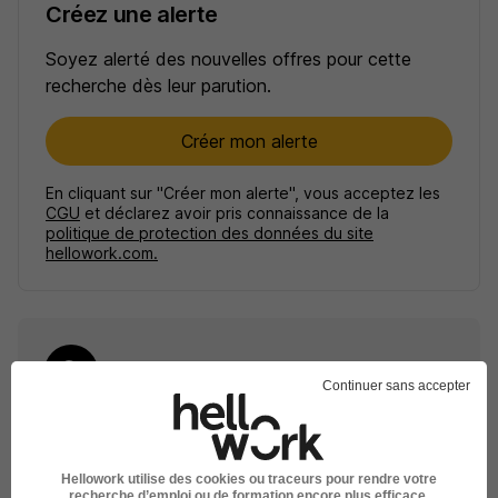
Créez une alerte
Soyez alerté des nouvelles offres pour cette
recherche dès leur parution.
Créer mon alerte
En cliquant sur "Créer mon alerte", vous acceptez les
CGU
et déclarez avoir pris connaissance de la
politique de protection des données du site
hellowork.com.
Continuer sans accepter
Élargissez votre recherche
Emploi Agent commercial en immobilier Roanne
Hellowork utilise des cookies ou traceurs pour rendre votre
recherche d’emploi ou de formation encore plus efficace.