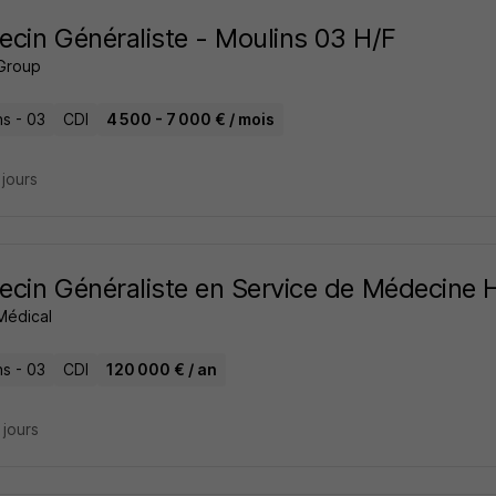
cin Généraliste - Moulins 03 H/F
Group
ns - 03
CDI
4 500 - 7 000 € / mois
3 jours
cin Généraliste en Service de Médecine 
Médical
ns - 03
CDI
120 000 € / an
7 jours