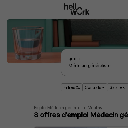
Aller au contenu principal
Effectuer une recherche d'emploi par localité
QUOI ?
Filtres
Contrats
Salaire
Emploi Médecin généraliste Moulins
8
offres d'emploi
Médecin gé