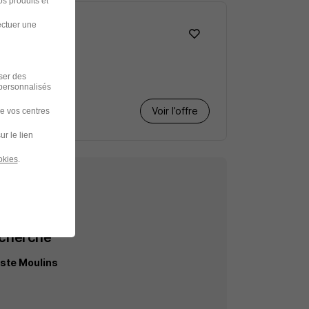
s produits et
ectuer une
iser des
 personnalisés
Voir l’offre
de vos centres
ur le lien
okies
.
echerche
ste Moulins