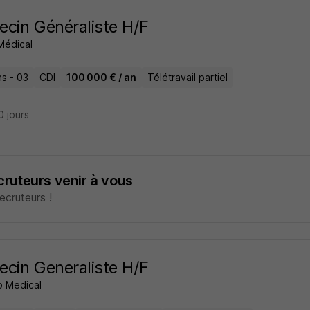
cin Généraliste H/F
Médical
ns - 03
CDI
100 000 € / an
Télétravail partiel
10 jours
ecruteurs venir à vous
cruteurs !
cin Generaliste H/F
 Medical