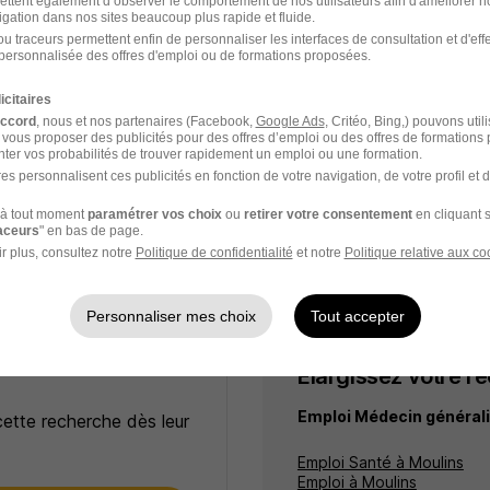
ettent également d’observer le comportement de nos utilisateurs afin d'améliorer no
igation dans nos sites beaucoup plus rapide et fluide.
chologue H/F
u traceurs permettent enfin de personnaliser les interfaces de consultation et d'eff
personnalisée des offres d'emploi ou de formations proposées.
tion Nationale de Prevention en a
icitaires
accord
, nous et nos partenaires (Facebook,
Google Ads
, Critéo, Bing,) pouvons util
ns - 03
CDD
2 700 - 3 080 € / mois
 vous proposer des publicités pour des offres d’emploi ou des offres de formations
ter vos probabilités de trouver rapidement un emploi ou une formation.
es personnalisent ces publicités en fonction de votre navigation, de votre profil et 
22 jours
à tout moment
paramétrer vos choix
ou
retirer votre consentement
en cliquant s
raceurs
" en bas de page.
r plus, consultez notre
Politique de confidentialité
et notre
Politique relative aux co
Personnaliser mes choix
Tout accepter
Élargissez votre r
Emploi Médecin générali
cette recherche dès leur
Emploi Santé à Moulins
Emploi à Moulins