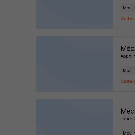
Mouli
Cette o
Méd
Appel 
Mouli
Cette o
Méde
Jober 
Mouli