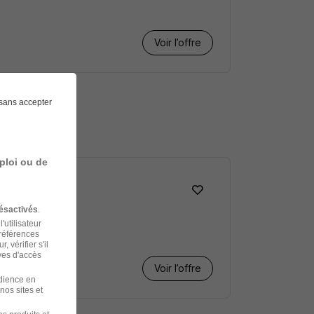
Voir l’offre
sans accepter
che
ploi ou de
ésactivés
.
'utilisateur
préférences
 vérifier s'il
ves d'accès
Voir l’offre
udience en
nos sites et