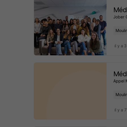
Méde
Jober 
Mouli
il y a 
Méde
Appel 
Mouli
il y a 