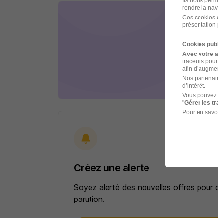
Ils nous perm
rendre la nav
Psy
Ces cookies o
présentation 
Associa
Cookies publ
Avec votre 
Mouli
traceurs pour
afin d’augmen
Nos partenair
il y a 
d’intérêt.
Vous pouvez 
"
Gérer les t
Pour en savoi
Créez une alerte
Soyez alerté des nouvelles offres pour 
parution.