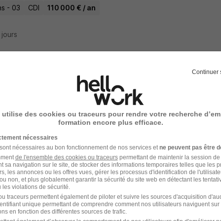
ns - 03
CDI
110 000 € / an
8 jours
Continuer 
RÉSULTATS PROCHES
s offres ci-dessous sont basées sur les mots-clés de votre recher
 utilise des cookies ou traceurs pour rendre votre recherche d’em
formation encore plus efficace.
cin 04 Etp au Csapa de Moulins H/F
ictement nécessaires
tion Nationale de Prevention en a
 sont nécessaires au bon fonctionnement de nos services et
ne peuvent pas être d
amment
de l'ensemble des cookies ou traceurs
permettant de maintenir la session de l
t sa navigation sur le site, de stocker des informations temporaires telles que les 
ns - 03
CDI
2 130 - 3 620 € / mois
rs, les annonces ou les offres vues, gérer les processus d'identification de l'utilisateur,
ou non, et plus globalement garantir la sécurité du site web en détectant les tentati
les violations de sécurité.
22 jours
u traceurs permettent également de piloter et suivre les sources d'acquisition d'a
identifiant unique permettant de comprendre comment nos utilisateurs naviguent sur 
ns en fonction des différentes sources de trafic.