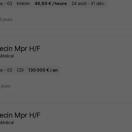
ns - 03
Intérim
46,89 € / heure
24 août - 31 déc.
23 jours
ecin Mpr H/F
Médical
ns - 03
CDI
130 000 € / an
7 jours
ecin Mpr H/F
Médical