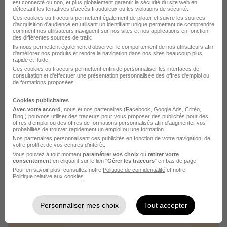
est connecté ou non, et plus globalement garantir la sécurité du site web en
détectant les tentatives d'accès frauduleux ou les violations de sécurité.
Voir l’offre
Ces cookies ou traceurs permettent également de piloter et suivre les sources
il y a 1 heure
d'acquisition d'audience en utilisant un identifiant unique permettant de comprendre
comment nos utilisateurs naviguent sur nos sites et nos applications en fonction
des différentes sources de trafic.
Ils nous permettent également d’observer le comportement de nos utilisateurs afin
d'améliorer nos produits et rendre la navigation dans nos sites beaucoup plus
rapide et fluide.
Ces cookies ou traceurs permettent enfin de personnaliser les interfaces de
consultation et d'effectuer une présentation personnalisée des offres d'emploi ou
de formations proposées.
Médecin Mpr H/F
Cookies publicitaires
Appel Médical
Avec votre accord
, nous et nos partenaires (Facebook,
Google Ads
, Critéo,
Bing,) pouvons utiliser des traceurs pour vous proposer des publicités pour des
offres d’emploi ou des offres de formations personnalisés afin d’augmenter vos
probabilités de trouver rapidement un emploi ou une formation.
Moulins - 03
CDI
130 000 € / an
Nos partenaires personnalisent ces publicités en fonction de votre navigation, de
votre profil et de vos centres d’intérêt.
Vous pouvez à tout moment
paramétrer vos choix
ou
retirer votre
consentement
en cliquant sur le lien "
Gérer les traceurs
" en bas de page.
Voir l’offre
il y a 6 jours
Pour en savoir plus, consultez notre
Politique de confidentialité
et notre
Politique relative aux cookies
.
Personnaliser mes choix
Tout accepter