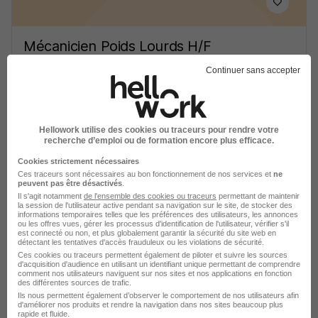
Mécanicien Poids Lourds H/F
FID RH.
Super recruteur
Continuer sans accepter
Cagnes-sur-Mer - 06
CDI
26 000 - 40 000 € / an
Hellowork utilise des cookies ou traceurs pour rendre votre
Voir l’offre
recherche d’emploi ou de formation encore plus efficace.
il y a 2 jours
Cookies strictement nécessaires
Ces traceurs sont nécessaires au bon fonctionnement de nos services et
ne
peuvent pas être désactivés
.
Il s'agit notamment
de l'ensemble des cookies ou traceurs
permettant de maintenir
la session de l'utilisateur active pendant sa navigation sur le site, de stocker des
informations temporaires telles que les préférences des utilisateurs, les annonces
ou les offres vues, gérer les processus d'identification de l'utilisateur, vérifier s'il
est connecté ou non, et plus globalement garantir la sécurité du site web en
détectant les tentatives d'accès frauduleux ou les violations de sécurité.
Mécanicien PL - SPL H/F
Ces cookies ou traceurs permettent également de piloter et suivre les sources
d'acquisition d'audience en utilisant un identifiant unique permettant de comprendre
Temporis Interim
comment nos utilisateurs naviguent sur nos sites et nos applications en fonction
des différentes sources de trafic.
Ils nous permettent également d’observer le comportement de nos utilisateurs afin
Antibes - 06
Intérim
18,02 - 19 € / heure
d'améliorer nos produits et rendre la navigation dans nos sites beaucoup plus
rapide et fluide.