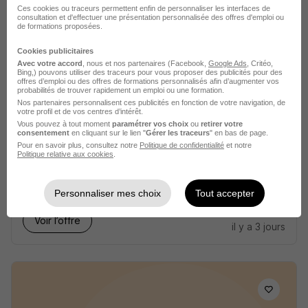
Ces cookies ou traceurs permettent enfin de personnaliser les interfaces de
consultation et d'effectuer une présentation personnalisée des offres d'emploi ou
Voir l’offre
de formations proposées.
il y a 2 jours
Cookies publicitaires
Avec votre accord
, nous et nos partenaires (Facebook,
Google Ads
, Critéo,
Bing,) pouvons utiliser des traceurs pour vous proposer des publicités pour des
offres d’emploi ou des offres de formations personnalisés afin d’augmenter vos
probabilités de trouver rapidement un emploi ou une formation.
Nos partenaires personnalisent ces publicités en fonction de votre navigation, de
votre profil et de vos centres d’intérêt.
Vous pouvez à tout moment
paramétrer vos choix
ou
retirer votre
Mecanicien PL H/F
consentement
en cliquant sur le lien "
Gérer les traceurs
" en bas de page.
Pour en savoir plus, consultez notre
Politique de confidentialité
et notre
Interima
Politique relative aux cookies
.
Carros - 06
Intérim
12,31 - 16 € / heure
Personnaliser mes choix
Tout accepter
Voir l’offre
il y a 3 jours