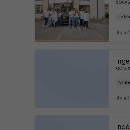
SOCASS
Le Ma
il y a 
Ingé
QONE
Nante
il y a 
Ingé