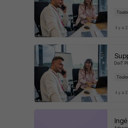
Toulo
il y a 
Supp
DoiT Pl
Toulo
il y a 
Ingé
Adsear