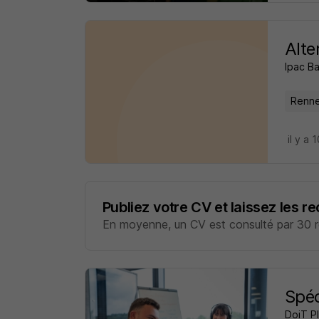
Alte
Ipac B
Renne
il y a 
Publiez votre CV et laissez les r
En moyenne, un CV est consulté par 30 re
Spéc
DoiT Pl