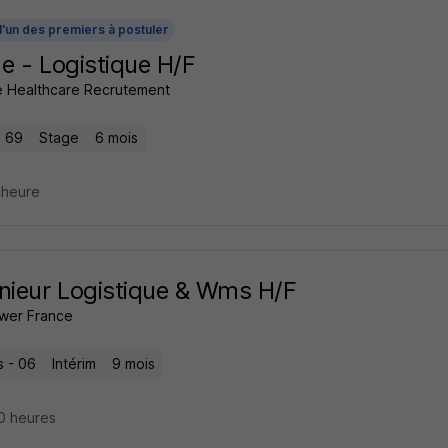
l'un des premiers à postuler
e - Logistique H/F
ce Healthcare Recrutement
- 69
Stage
6 mois
1 heure
nieur Logistique & Wms H/F
wer France
s - 06
Intérim
9 mois
10 heures