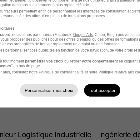
ettent également d’observer le comportement de nos utilisateurs afin d'améliorer no
igation dans nos sites beaucoup plus rapide et fluide.
u traceurs permettent enfin de personnaliser les interfaces de consultation et d'eff
Quentin-Fallavier - 38
CDI
3 000 - 3 300 € / mois
Télétravail p
personnalisée des offres d'emploi ou de formations proposées.
icitaires
 jour
accord
, nous et nos partenaires (Facebook,
Google Ads
, Critéo, Bing,) pouvons util
 vous proposer des publicités pour des offres d’emploi ou des offres de formations
ter vos probabilités de trouver rapidement un emploi ou une formation.
es personnalisent ces publicités en fonction de votre navigation, de votre profil et 
à tout moment
paramétrer vos choix
ou
retirer votre consentement
en cliquant s
nieur Logistique H/F
raceurs
" en bas de page.
ad professional
r plus, consultez notre
Politique de confidentialité
et notre
Politique relative aux co
use - 31
Intérim
42 000 € / an
6 mois
Personnaliser mes choix
Tout accepter
3 jours
nieur Logistique Industrielle - Ingénierie d