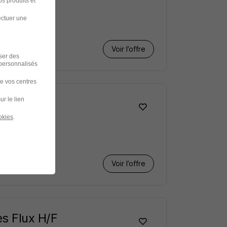
s produits et
ectuer une
artiel
Voir l’offre
iser des
 personnalisés
de vos centres
ur le lien
okies
.
Voir l’offre
es Flux H/F