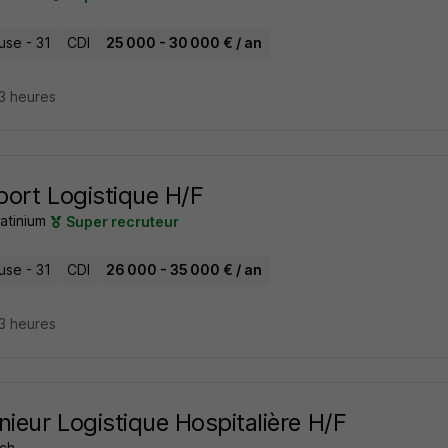
use - 31
CDI
25 000 - 30 000 € / an
23 heures
ort Logistique H/F
atinium
Super recruteur
use - 31
CDI
26 000 - 35 000 € / an
23 heures
nieur Logistique Hospitalière H/F
ch