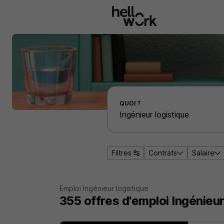
Aller au contenu principal
Effectuer une recherche d'emploi par localité
QUOI ?
Filtres
Contrats
Salaire
Emploi Ingénieur logistique
355
offres d'emploi
Ingénieur