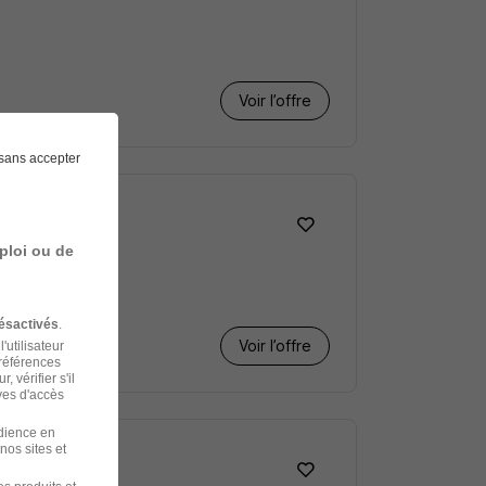
Voir l’offre
sans accepter
ploi ou de
ésactivés
.
Voir l’offre
'utilisateur
préférences
 vérifier s'il
ves d'accès
udience en
nos sites et