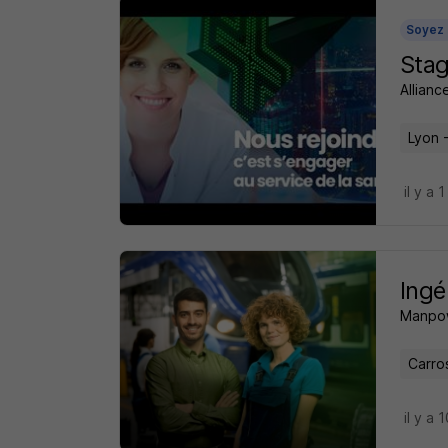
Soyez 
Stag
Allian
Lyon 
il y a 
Ingé
Manpo
Carro
il y a 