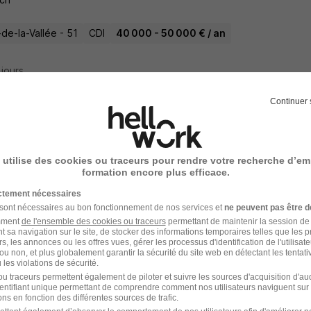
de-la-Vallée - 51
CDI
40 000 - 50 000 € / an
2 jours
Continuer 
nieur Logistique Hospitalière H/F
ch
 utilise des cookies ou traceurs pour rendre votre recherche d’em
formation encore plus efficace.
lée - 17
CDI
40 000 - 50 000 € / an
ictement nécessaires
 sont nécessaires au bon fonctionnement de nos services et
ne peuvent pas être d
amment
de l'ensemble des cookies ou traceurs
permettant de maintenir la session de l
 jour
t sa navigation sur le site, de stocker des informations temporaires telles que les 
rs, les annonces ou les offres vues, gérer les processus d'identification de l'utilisateur,
ou non, et plus globalement garantir la sécurité du site web en détectant les tentati
les violations de sécurité.
u traceurs permettent également de piloter et suivre les sources d'acquisition d'a
identifiant unique permettant de comprendre comment nos utilisateurs naviguent sur 
ort Ingénierie Logistique H/F
ns en fonction des différentes sources de trafic.