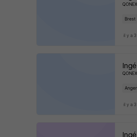
QONE
Brest 
il y a 
Ingé
QONE
Anger
il y a 
Ingé