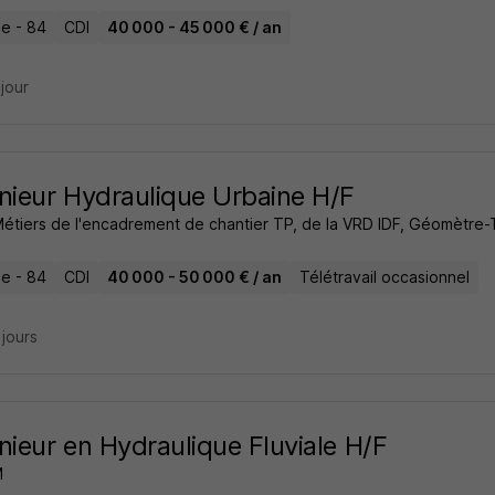
e - 84
CDI
40 000 - 45 000 € / an
 jour
nieur Hydraulique Urbaine H/F
Métiers de l'encadrement de chantier TP, de la VRD IDF, Géomètr
e - 84
CDI
40 000 - 50 000 € / an
Télétravail occasionnel
2 jours
nieur en Hydraulique Fluviale H/F
M