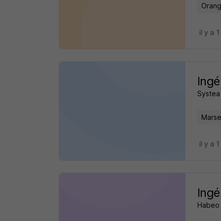
Orang
il y a 1
Ingé
Systea
Marsei
il y a 1
Ingé
Habeo 