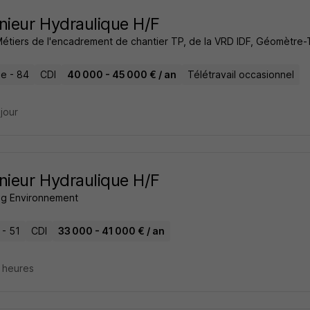
nieur Hydraulique H/F
Métiers de l'encadrement de chantier TP, de la VRD IDF, Géomètr
e - 84
CDI
40 000 - 45 000 € / an
Télétravail occasionnel
 jour
nieur Hydraulique H/F
g Environnement
 - 51
CDI
33 000 - 41 000 € / an
4 heures