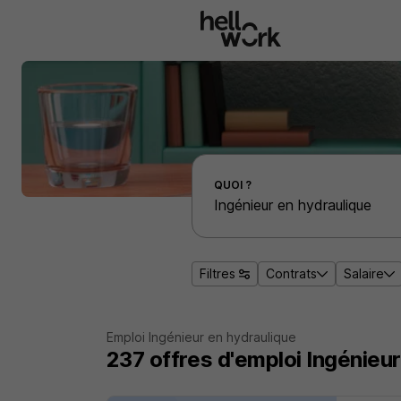
Aller au contenu principal
Effectuer une recherche d'emploi par localité
QUOI ?
Filtres
Contrats
Salaire
Emploi Ingénieur en hydraulique
237
offres d'emploi
Ingénieur