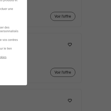
s produits et
ectuer une
Voir l’offre
iser des
 personnalisés
de vos centres
ur le lien
okies
.
Voir l’offre