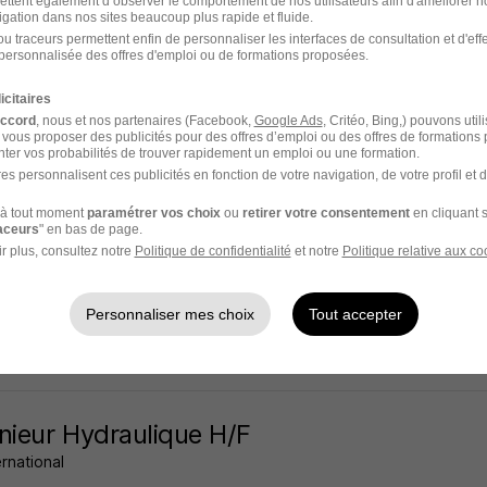
ettent également d’observer le comportement de nos utilisateurs afin d'améliorer no
igation dans nos sites beaucoup plus rapide et fluide.
2e - 69
CDI
30 000 € / an
u traceurs permettent enfin de personnaliser les interfaces de consultation et d'eff
personnalisée des offres d'emploi ou de formations proposées.
 jour
icitaires
accord
, nous et nos partenaires (Facebook,
Google Ads
, Critéo, Bing,) pouvons util
 vous proposer des publicités pour des offres d’emploi ou des offres de formations
ter vos probabilités de trouver rapidement un emploi ou une formation.
es personnalisent ces publicités en fonction de votre navigation, de votre profil et 
nieur Hydraulique H/F
à tout moment
paramétrer vos choix
ou
retirer votre consentement
en cliquant s
n Li
raceurs
" en bas de page.
r plus, consultez notre
Politique de confidentialité
et notre
Politique relative aux co
6e - 69
CDI
30 000 - 45 000 € / an
Personnaliser mes choix
Tout accepter
 jour
nieur Hydraulique H/F
ernational