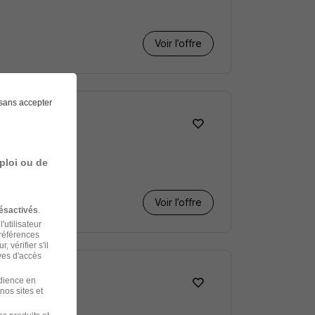
Voir l’offre
sans accepter
ploi ou de
Voir l’offre
ésactivés
.
'utilisateur
préférences
 vérifier s'il
ves d'accès
udience en
nos sites et