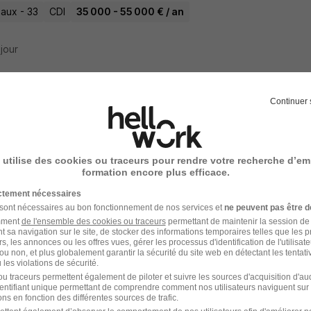
aux - 33
CDI
35 000 - 55 000 € / an
 jour
Continuer 
nieur Hydraulique H/F
t D'etudes Marc Merlin
 utilise des cookies ou traceurs pour rendre votre recherche d’em
-Paul-Trois-Châteaux - 26
CDI
32 000 - 35 000 € / an
formation encore plus efficace.
ictement nécessaires
9 heures
 sont nécessaires au bon fonctionnement de nos services et
ne peuvent pas être d
amment
de l'ensemble des cookies ou traceurs
permettant de maintenir la session de l
t sa navigation sur le site, de stocker des informations temporaires telles que les 
rs, les annonces ou les offres vues, gérer les processus d'identification de l'utilisateur,
ou non, et plus globalement garantir la sécurité du site web en détectant les tentati
les violations de sécurité.
nieur en Hydraulique Urbaine H/F
u traceurs permettent également de piloter et suivre les sources d'acquisition d'a
identifiant unique permettant de comprendre comment nos utilisateurs naviguent sur 
M
ns en fonction des différentes sources de trafic.