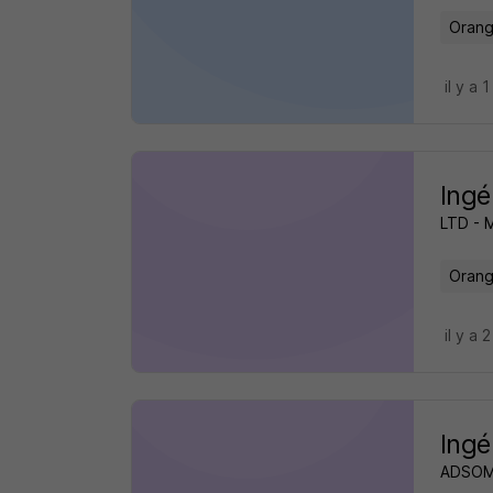
Orang
il y a 1
Ingé
LTD - 
Orang
il y a 
Ingé
ADSO