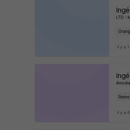
Ingé
LTD - 
Orang
il y a 1
Ingé
Amodia
Reims
il y a 