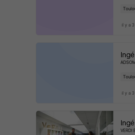
Toulo
il y a 
Ingé
ADSO
Toulo
il y a 
Ingé
VERDI 