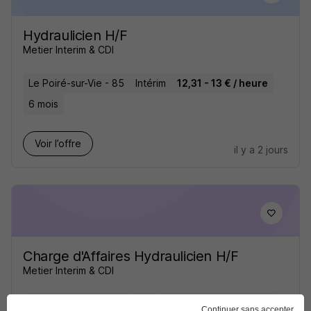
Hydraulicien H/F
Metier Interim & CDI
Le Poiré-sur-Vie - 85
Intérim
12,31 - 13 € / heure
6 mois
Voir l’offre
il y a 2 jours
Charge d'Affaires Hydraulicien H/F
Metier Interim & CDI
Le Poiré-sur-Vie - 85
CDI
30 000 - 40 000 € / an
Continuer sans accepter