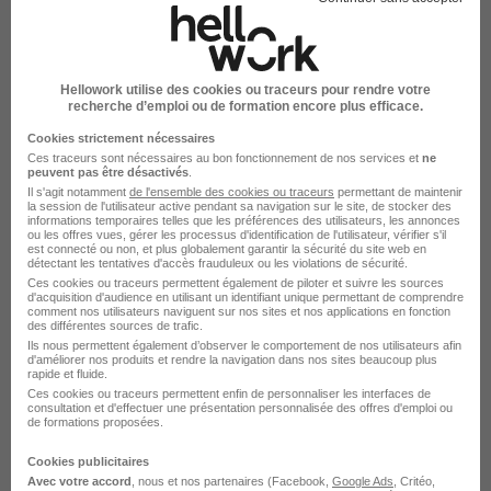
Voir l’offre
il y a 2 jours
Hellowork utilise des cookies ou traceurs pour rendre votre
recherche d’emploi ou de formation encore plus efficace.
Cookies strictement nécessaires
Ces traceurs sont nécessaires au bon fonctionnement de nos services et
ne
peuvent pas être désactivés
.
Il s'agit notamment
de l'ensemble des cookies ou traceurs
permettant de maintenir
la session de l'utilisateur active pendant sa navigation sur le site, de stocker des
informations temporaires telles que les préférences des utilisateurs, les annonces
Hydraulicien H/F
ou les offres vues, gérer les processus d'identification de l'utilisateur, vérifier s'il
est connecté ou non, et plus globalement garantir la sécurité du site web en
Samsic Emploi
Super recruteur
détectant les tentatives d'accès frauduleux ou les violations de sécurité.
Ces cookies ou traceurs permettent également de piloter et suivre les sources
d'acquisition d'audience en utilisant un identifiant unique permettant de comprendre
Coutances - 50
Intérim
13 - 16 € / heure
4 mois
comment nos utilisateurs naviguent sur nos sites et nos applications en fonction
des différentes sources de trafic.
Ils nous permettent également d’observer le comportement de nos utilisateurs afin
d'améliorer nos produits et rendre la navigation dans nos sites beaucoup plus
Voir l’offre
rapide et fluide.
il y a 2 jours
Ces cookies ou traceurs permettent enfin de personnaliser les interfaces de
consultation et d'effectuer une présentation personnalisée des offres d'emploi ou
de formations proposées.
Cookies publicitaires
Avec votre accord
, nous et nos partenaires (Facebook,
Google Ads
, Critéo,