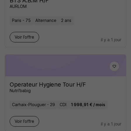
BTS A.B.M H/F
AURLOM
Paris - 75
Alternance
2 ans
Voir l’offre
il y a 1 jour
Operateur Hygiene Tour H/F
Nutri'babig
Carhaix-Plouguer - 29
CDI
1 998,91 € / mois
Voir l’offre
il y a 1 jour