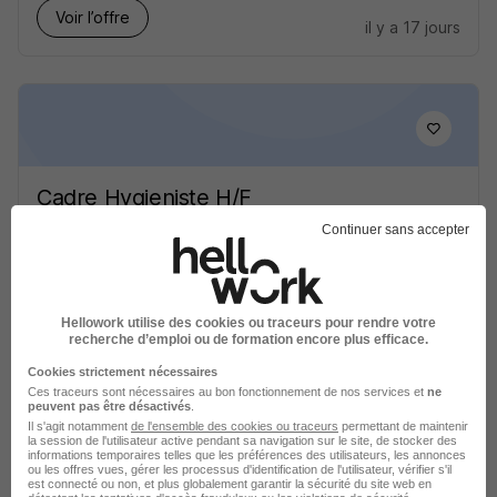
Voir l’offre
il y a 17 jours
Cadre Hygieniste H/F
Centre Hospitalier Vendome-Montoire
Continuer sans accepter
Vendôme - 41
CDI
Hellowork utilise des cookies ou traceurs pour rendre votre
Voir l’offre
recherche d’emploi ou de formation encore plus efficace.
il y a 18 jours
Cookies strictement nécessaires
Ces traceurs sont nécessaires au bon fonctionnement de nos services et
ne
peuvent pas être désactivés
.
Il s'agit notamment
de l'ensemble des cookies ou traceurs
permettant de maintenir
la session de l'utilisateur active pendant sa navigation sur le site, de stocker des
informations temporaires telles que les préférences des utilisateurs, les annonces
ou les offres vues, gérer les processus d'identification de l'utilisateur, vérifier s'il
est connecté ou non, et plus globalement garantir la sécurité du site web en