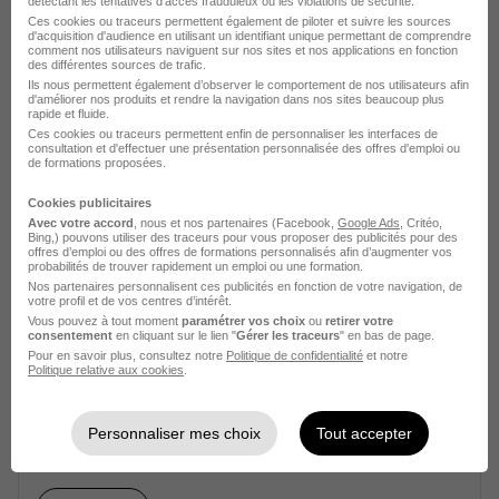
détectant les tentatives d'accès frauduleux ou les violations de sécurité.
Référent Hygiène Cuisines Centrales
Ces cookies ou traceurs permettent également de piloter et suivre les sources
d'acquisition d'audience en utilisant un identifiant unique permettant de comprendre
H/F
comment nos utilisateurs naviguent sur nos sites et nos applications en fonction
des différentes sources de trafic.
L'alsacienne de Restauration
Ils nous permettent également d’observer le comportement de nos utilisateurs afin
d'améliorer nos produits et rendre la navigation dans nos sites beaucoup plus
rapide et fluide.
Schiltigheim - 67
CDI
38 000 - 40 000 € / an
Ces cookies ou traceurs permettent enfin de personnaliser les interfaces de
consultation et d'effectuer une présentation personnalisée des offres d'emploi ou
de formations proposées.
Voir l’offre
il y a 19 jours
Cookies publicitaires
Avec votre accord
, nous et nos partenaires (Facebook,
Google Ads
, Critéo,
Bing,) pouvons utiliser des traceurs pour vous proposer des publicités pour des
offres d’emploi ou des offres de formations personnalisés afin d’augmenter vos
probabilités de trouver rapidement un emploi ou une formation.
Nos partenaires personnalisent ces publicités en fonction de votre navigation, de
votre profil et de vos centres d’intérêt.
Vous pouvez à tout moment
paramétrer vos choix
ou
retirer votre
consentement
en cliquant sur le lien "
Gérer les traceurs
" en bas de page.
Pour en savoir plus, consultez notre
Politique de confidentialité
et notre
IDE Hygiéniste H/F
Politique relative aux cookies
.
Clinique Toulouse Lautrec
Personnaliser mes choix
Tout accepter
Albi - 81
CDD